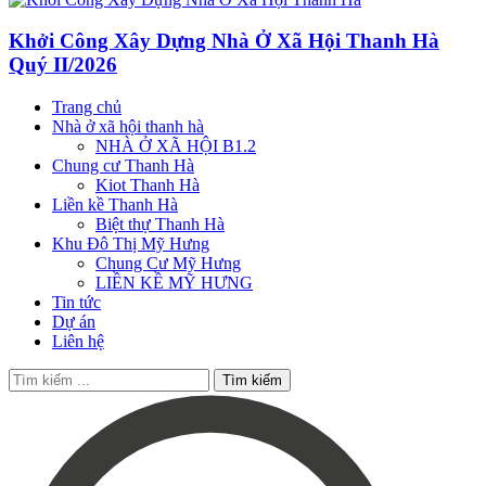
Khởi Công Xây Dựng Nhà Ở Xã Hội Thanh Hà
Quý II/2026
Trang chủ
Nhà ở xã hội thanh hà
NHÀ Ở XÃ HỘI B1.2
Chung cư Thanh Hà
Kiot Thanh Hà
Liền kề Thanh Hà
Biệt thự Thanh Hà
Khu Đô Thị Mỹ Hưng
Chung Cư Mỹ Hưng
LIỀN KỀ MỸ HƯNG
Tin tức
Dự án
Liên hệ