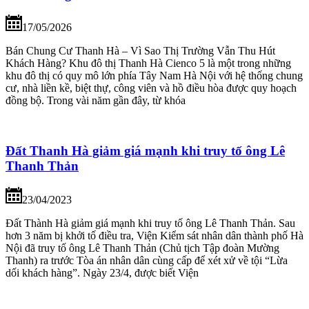
17/05/2026
Bán Chung Cư Thanh Hà – Vì Sao Thị Trường Vẫn Thu Hút
Khách Hàng? Khu đô thị Thanh Hà Cienco 5 là một trong những
khu đô thị có quy mô lớn phía Tây Nam Hà Nội với hệ thống chung
cư, nhà liền kề, biệt thự, công viên và hồ điều hòa được quy hoạch
đồng bộ. Trong vài năm gần đây, từ khóa
Đất Thanh Hà giảm giá mạnh khi truy tố ông Lê
Thanh Thản
23/04/2023
Đất Thành Hà giảm giá mạnh khi truy tố ông Lê Thanh Thản. Sau
hơn 3 năm bị khởi tố điều tra, Viện Kiểm sát nhân dân thành phố Hà
Nội đã truy tố ông Lê Thanh Thản (Chủ tịch Tập đoàn Mường
Thanh) ra trước Tòa án nhân dân cùng cấp để xét xử về tội “Lừa
dối khách hàng”. Ngày 23/4, được biết Viện