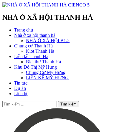
NHÀ Ở XÃ HỘI THANH HÀ
Trang chủ
Nhà ở xã hội thanh hà
NHÀ Ở XÃ HỘI B1.2
Chung cư Thanh Hà
Kiot Thanh Hà
Liền kề Thanh Hà
Biệt thự Thanh Hà
Khu Đô Thị Mỹ Hưng
Chung Cư Mỹ Hưng
LIỀN KỀ MỸ HƯNG
Tin tức
Dự án
Liên hệ