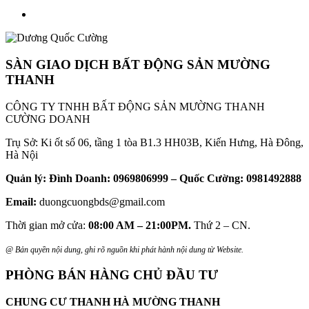
SÀN GIAO DỊCH BẤT ĐỘNG SẢN MƯỜNG
THANH
CÔNG TY TNHH BẤT ĐỘNG SẢN MƯỜNG THANH
CƯỜNG DOANH
Trụ Sở: Ki ốt số 06, tầng 1 tòa B1.3 HH03B, Kiến Hưng, Hà Đông,
Hà Nội
Quản lý: Đình Doanh: 0969806999 – Quốc Cường: 0981492888
Email:
duongcuongbds@gmail.com
Thời gian mở cửa:
08:00 AM – 21:00PM.
Thứ 2 – CN.
@ Bản quyền nội dung, ghi rõ nguồn khi phát hành nội dung từ Website.
PHÒNG BÁN HÀNG CHỦ ĐẦU TƯ
CHUNG CƯ THANH HÀ MƯỜNG THANH