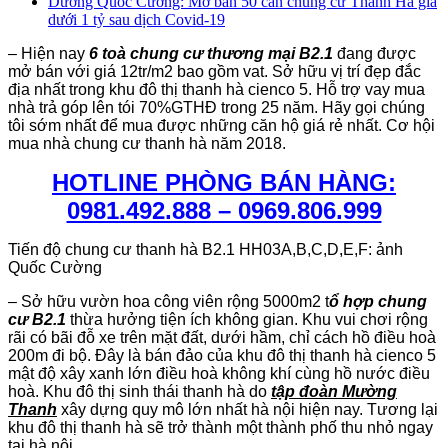
Dương Quốc Cường: Mở bán 50 căn chung cư Thanh Hà giá
dưới 1 tỷ sau dịch Covid-19
– Hiện nay
6 toà chung cư thương mại B2.1
đang được
mở bán với giá 12tr/m2 bao gồm vat. Sở hữu vị trí đẹp đắc
địa nhất trong khu đô thị thanh hà cienco 5. Hỗ trợ vay mua
nhà trả góp lên tói 70%GTHĐ trong 25 năm. Hãy gọi chúng
tôi sớm nhất để mua được những căn hộ giá rẻ nhất. Cơ hội
mua nhà chung cư thanh hà năm 2018.
HOTLINE PHÒNG BÁN HÀNG:
0981.492.888 – 0969.806.999
Tiến độ chung cư thanh hà B2.1 HH03A,B,C,D,E,F: ảnh
Quốc Cường
– Sở hữu vườn hoa công viên rộng 5000m2 t
ổ hợp chung
cư B2.1
thừa hưởng tiện ích không gian. Khu vui chơi rộng
rãi có bãi đỗ xe trên mặt đất, dưới hầm, chỉ cách hồ điều hoà
200m đi bộ. Đây là bán đảo của khu đô thị thanh hà cienco 5
mật độ xây xanh lớn điều hoà không khí cùng hồ nước điều
hoà. Khu đô thị sinh thái thanh hà do
tập đoàn Mường
Thanh
xây dựng quy mô lớn nhất hà nội hiện nay. Tương lại
khu đô thị thanh hà sẽ trở thành một thành phố thu nhỏ ngay
tại hà nội.