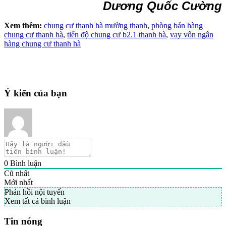
Dương Quốc Cường
Xem thêm:
chung cư thanh hà mường thanh
,
phòng bán hàng
chung cư thanh hà
,
tiến độ chung cư b2.1 thanh hà
,
vay vốn ngân
hàng chung cư thanh hà
Ý kiến của bạn
0
Bình luận
Cũ nhất
Mới nhất
Phản hồi nội tuyến
Xem tất cả bình luận
Tin nóng