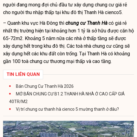
người đang mong đợi chủ đầu tư xây dựng chung cư giá rẻ
cho người thu nhập thấp tại khu đô thị Thanh Hà cienco5.
– Quanh khu vực Hà Đông thì
chung cư Thanh Hà
có giá rẻ
nhất thị trường hiện tại khoảng hơn 1 tỷ là sở hữu được căn hộ
65-72m2. Khoảng 5 năm nữa các nhà ở thấp tầng sẽ được
xây dựng hết trong khu đô thị. Các toà nhà chung cư cũng sẽ
xây dựng hết các khu đất còn trống. Tại Thanh Hà có khoảng
gần 100 toà chung cư thương mại thấp và cao tầng.
TIN LIÊN QUAN
Bán Chung Cư Thanh Hà 2026
MỞ BÁN CHUNG CƯ B1.2 THANH HÀ NHÀ Ở CAO CẤP GIÁ
40TR/M2
Vị trí chung cư thanh hà cienco 5 mường thanh ở đâu?