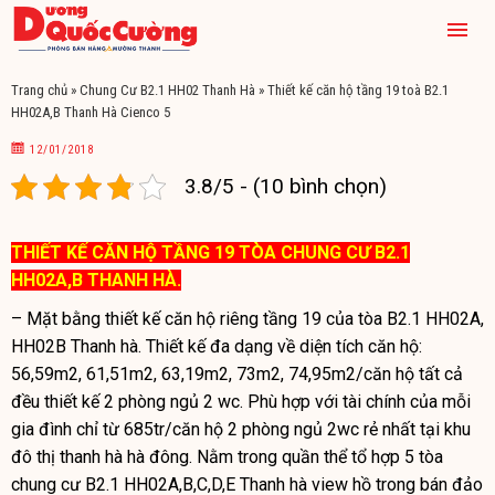
Trang chủ
»
Chung Cư B2.1 HH02 Thanh Hà
»
Thiết kế căn hộ tầng 19 toà B2.1
HH02A,B Thanh Hà Cienco 5
12/01/2018
3.8/5 - (10 bình chọn)
THIẾT KẾ CĂN HỘ TẦNG 19 TÒA CHUNG CƯ B2.1
HH02A,B THANH HÀ.
– Mặt bằng thiết kế căn hộ riêng tầng 19 của tòa B2.1 HH02A,
HH02B Thanh hà. Thiết kế đa dạng về diện tích căn hộ:
56,59m2, 61,51m2, 63,19m2, 73m2, 74,95m2/căn hộ tất cả
đều thiết kế 2 phòng ngủ 2 wc. Phù hợp với tài chính của mỗi
gia đình chỉ từ 685tr/căn hộ 2 phòng ngủ 2wc rẻ nhất tại khu
đô thị thanh hà hà đông. Nằm trong quần thể tổ hợp 5 tòa
chung cư B2.1 HH02A,B,C,D,E Thanh hà view hồ trong bán đảo