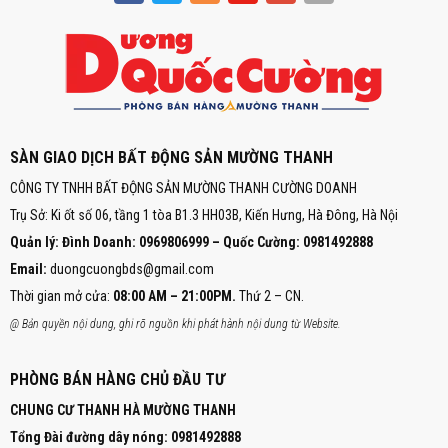
SÀN GIAO DỊCH BẤT ĐỘNG SẢN MƯỜNG THANH
CÔNG TY TNHH BẤT ĐỘNG SẢN MƯỜNG THANH CƯỜNG DOANH
Trụ Sở: Ki ốt số 06, tầng 1 tòa B1.3 HH03B, Kiến Hưng, Hà Đông, Hà Nội
Quản lý: Đình Doanh: 0969806999 – Quốc Cường: 0981492888
Email:
duongcuongbds@gmail.com
Thời gian mở cửa:
08:00 AM – 21:00PM.
Thứ 2 – CN.
@ Bản quyền nội dung, ghi rõ nguồn khi phát hành nội dung từ Website.
PHÒNG BÁN HÀNG CHỦ ĐẦU TƯ
CHUNG CƯ THANH HÀ MƯỜNG THANH
Tổng Đài đường dây nóng:
0981492888