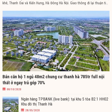
khê, Thanh Oai và Kiến Hưng, Hà Đông Hà Nội. Giao thông đi lại thuận tiện
tiện ích không gian cây xanh hồ điều hòa đã hoàn thiện. Giá căn hộ
Bán căn hộ 1 ngủ 48m2 chung cư thanh hà 785tr full nội
thất ở ngay trả góp 70%
08/10/2020
Ngân hàng TPBANK (live bank): tại khu 5 tòa B2.1 HH02
Khu đô thị Thanh Hà
28/05/2020