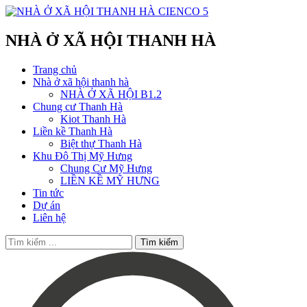
NHÀ Ở XÃ HỘI THANH HÀ
Trang chủ
Nhà ở xã hội thanh hà
NHÀ Ở XÃ HỘI B1.2
Chung cư Thanh Hà
Kiot Thanh Hà
Liền kề Thanh Hà
Biệt thự Thanh Hà
Khu Đô Thị Mỹ Hưng
Chung Cư Mỹ Hưng
LIỀN KỀ MỸ HƯNG
Tin tức
Dự án
Liên hệ