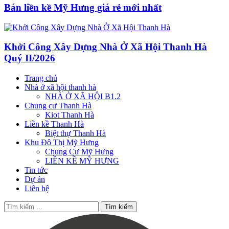
Bán liền kề Mỹ Hưng giá rẻ mới nhất
Khởi Công Xây Dựng Nhà Ở Xã Hội Thanh Hà
Quý II/2026
Trang chủ
Nhà ở xã hội thanh hà
NHÀ Ở XÃ HỘI B1.2
Chung cư Thanh Hà
Kiot Thanh Hà
Liền kề Thanh Hà
Biệt thự Thanh Hà
Khu Đô Thị Mỹ Hưng
Chung Cư Mỹ Hưng
LIỀN KỀ MỸ HƯNG
Tin tức
Dự án
Liên hệ