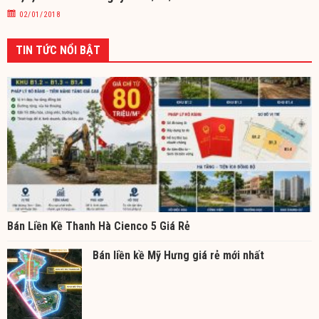
02/01/2018
TIN TỨC NỔI BẬT
Bán Liền Kề Thanh Hà Cienco 5 Giá Rẻ
Bán liền kề Mỹ Hưng giá rẻ mới nhất