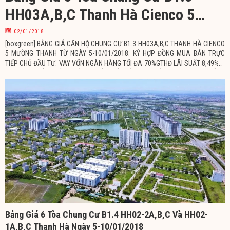
HH03A,B,C Thanh Hà Cienco 5
Ngày 5-10/01/2018
02/01/2018
[boxgreen] BẢNG GIÁ CĂN HỘ CHUNG CƯ B1.3 HH03A,B,C THANH HÀ CIENCO
5 MƯỜNG THANH TỪ NGÀY 5-10/01/2018. KÝ HỢP ĐỒNG MUA BÁN TRỰC
TIẾP CHỦ ĐẦU TƯ. VAY VỐN NGÂN HÀNG TỐI ĐA 70%GTHĐ LÃI SUẤT 8,49%/2
NĂM, NĂM ĐẦU TIÊN KHÔNG PHẢI TRẢ GỐC, VAY TỐI ĐA 25 NĂM. KHÁCH
HÀNG PHẢI CÓ TỐI THIỂU 30%GTHĐ ĐỂ LÀM THỦ TỤC HỒ SƠ VAY VỐN CHO
Bảng Giá 6 Tòa Chung Cư B1.4 HH02-2A,B,C Và HH02-
1A,B,C Thanh Hà Ngày 5-10/01/2018