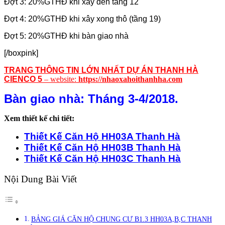
Đợt 3: 20%GTHĐ khi xây đến tầng 12
Đợt 4: 20%GTHĐ khi xây xong thô (tầng 19)
Đợt 5: 20%GTHĐ khi bàn giao nhà
[/boxpink]
TRANG THÔNG TIN LỚN NHẤT DỰ ÁN THANH HÀ
CIENCO 5
– website:
https://nhaoxahoithanhha.com
Bàn giao nhà: Tháng 3-4/2018.
Xem thiết kế chi tiết:
Thiết Kế Căn Hộ HH03A Thanh Hà
Thiết Kế Căn Hộ HH03B Thanh Hà
Thiết Kế Căn Hộ HH03C Thanh Hà
Nội Dung Bài Viết
BẢNG GIÁ CĂN HỘ CHUNG CƯ B1.3 HH03A,B,C THANH