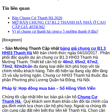
Tin liên quan
Bán Chung Cư Thanh Hà 2026
MỞ BÁN CHUNG CƯ B1.2 THANH HÀ NHÀ Ở CAO
CẤP GIÁ 40TR/M2
Vị trí chung cư thanh hà cienco 5 mường thanh ở đâu?
[/boxgreen]
–
Sàn Mường Thanh Cập nhật
bảng giá chung cư B1.3
HH03 Thanh Hà
Mở bán chính thức ngày 04/10/2017 . Phân
phối độc quyền dự án chung cư B1.3 HH03 Thanh Hà
Mường Thanh. Thiết kế căn hộ từ
46m2, 65m2, 67m2,
73m2, 92m2/căn
đa dạng loại diện tích phù hợp với tài
chính nhiều khách hàng. Tiến độ hiện tại đang xây đến tầng
15 và xây tường ngăn. Chung cư HH03 Thanh hà thuộc địa
phận Phường phú Lương Quận hà Đông, Hà Nội.
Pháp lý: Hợp đồng mua bán – Sổ Hồng Vĩnh Viễn
Chúng tôi cập nhật liên tục báo giá căn hộ
Chung Cư
Thanh Hà
. Quý khách xem tham khảo cân đối tài chính của
gia đình mình lựa chọn căn hộ phù hợp. Ngoài ra chúng tôi
còn cung cấp đất nền biệt thự liền kề Thanh Hà. Chọn căn