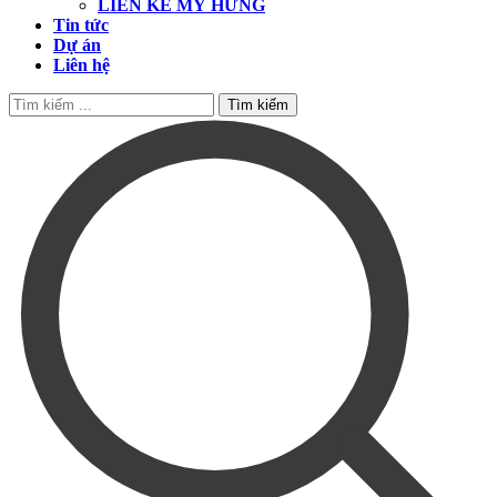
LIỀN KỀ MỸ HƯNG
Tin tức
Dự án
Liên hệ