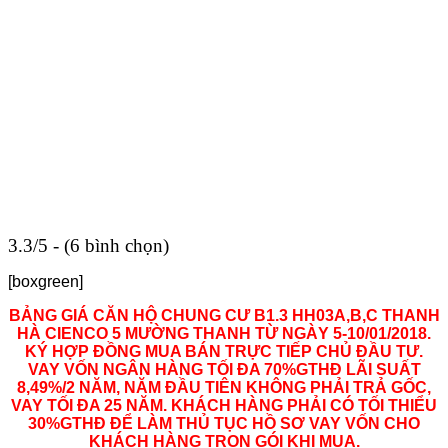
3.3/5 - (6 bình chọn)
[boxgreen]
BẢNG GIÁ CĂN HỘ CHUNG CƯ B1.3 HH03A,B,C THANH
HÀ CIENCO 5 MƯỜNG THANH TỪ NGÀY 5-10/01/2018.
KÝ HỢP ĐỒNG MUA BÁN TRỰC TIẾP CHỦ ĐẦU TƯ.
VAY VỐN NGÂN HÀNG TỐI ĐA 70%GTHĐ LÃI SUẤT
8,49%/2 NĂM, NĂM ĐẦU TIÊN KHÔNG PHẢI TRẢ GỐC,
VAY TỐI ĐA 25 NĂM. KHÁCH HÀNG PHẢI CÓ TỐI THIỂU
30%GTHĐ ĐỂ LÀM THỦ TỤC HỒ SƠ VAY VỐN CHO
KHÁCH HÀNG TRỌN GÓI KHI MUA.