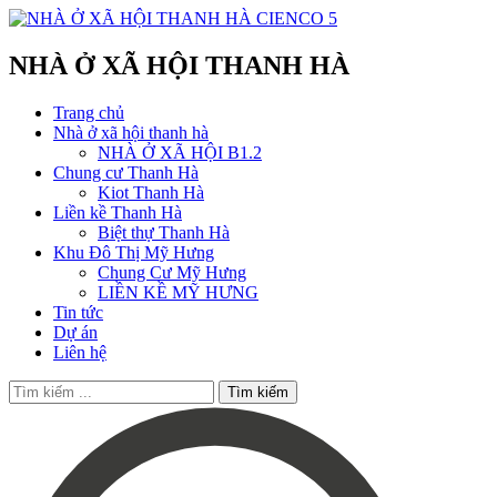
NHÀ Ở XÃ HỘI THANH HÀ
Trang chủ
Nhà ở xã hội thanh hà
NHÀ Ở XÃ HỘI B1.2
Chung cư Thanh Hà
Kiot Thanh Hà
Liền kề Thanh Hà
Biệt thự Thanh Hà
Khu Đô Thị Mỹ Hưng
Chung Cư Mỹ Hưng
LIỀN KỀ MỸ HƯNG
Tin tức
Dự án
Liên hệ