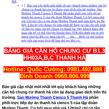
HÀ
Báo giá cập nhật mới nhất tới qúy khách hàng những căn hộ
chung cư thanh hà còn lại đang giao dịch trên thị trường. Sàn
Mường Thanh Cienco 5 Thanh Hà phân phối trực tiếp dự án
thanh hà cienco 5 của tập đoàn Mường Thanh. Cơ hội mua nhà
giá 12tr/m2 chỉ có tập đoàn Mường Thanh mới làm được tại Hà
Nội. Liên hệ với chúng tôi sớm nhất để được tư vấn chi tiết nhất
về thủ tục mua căn hộ chung cư thanh hà. Qúy khách hàng đặt
mua căn hộ có thể chuyển khoản theo STK bên dưới ghi rõ nội
dung chuyển đặt cọc mua căn hộ …. tòa ….Hoặc có thể xuống
trực tiếp sàn giao dịch để làm thủ tục đặt cọc.
BẢNG GIÁ CĂN HỘ CHUNG CƯ B1.3
HH03A,B,C THANH HÀ
Hotline: Quốc Cường: 0981.492.888 |
Đình Doanh 0969.806.999
Báo giá cập nhật mới nhất tới qúy khách hàng những
căn hộ chung cư thanh hà còn lại đang giao dịch trên thị
trường.
Sàn Mường Thanh Cienco 5 Thanh Hà
phân
phối trực tiếp dự án thanh hà cienco 5 của tập đoàn
Mường Thanh. Cơ hội mua nhà giá 12tr/m2 chỉ có tập