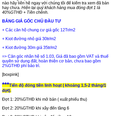
nào hãy liên hệ ngay với chúng tôi để kiểm tra xem đã bán
hay chưa.
Hiện tại quý khách hàng mua đóng đợt 1 là
40%GTHĐ + Tiền chênh.
BẢNG GIÁ GỐC CHỦ ĐẦU TƯ
+ Các căn hộ chung cư giá gốc 12Tr/m2
+ Kiot đường nhỏ giá 30tr/m2
+ Kiot đường 30m giá 35tr/m2
=> Căn góc nhân hệ số 1.03, Giá đã bao gồm VAT và thuế
quyền sử dụng đất, hoàn thiện cơ bản, chưa bao gồm
2%GTHĐ phí bảo trì.
[boxpink]
***
Tiến độ đóng tiền linh hoạt ( khoảng 1,5-2 tháng/1
đợt).
Đợt 1: 20%GTHĐ khi mở bán ( xuất phiếu thu)
Đợt 2: 20%GTHĐ khi xây đến tầng 6