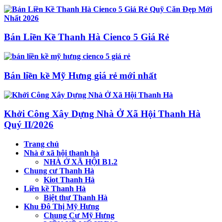
Bán Liền Kề Thanh Hà Cienco 5 Giá Rẻ
Bán liền kề Mỹ Hưng giá rẻ mới nhất
Khởi Công Xây Dựng Nhà Ở Xã Hội Thanh Hà
Quý II/2026
Trang chủ
Nhà ở xã hội thanh hà
NHÀ Ở XÃ HỘI B1.2
Chung cư Thanh Hà
Kiot Thanh Hà
Liền kề Thanh Hà
Biệt thự Thanh Hà
Khu Đô Thị Mỹ Hưng
Chung Cư Mỹ Hưng