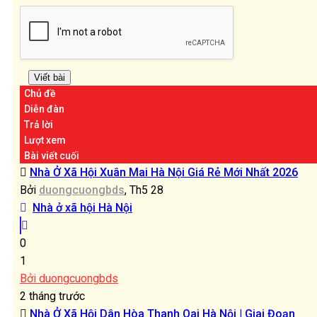
Chủ đề
Diễn đàn
Trả lời
Lượt xem
Bài viết cuối
Nhà Ở Xã Hội Xuân Mai Hà Nội Giá Rẻ Mới Nhất 2026
Bởi
duongcuongbds
, Th5 28
Nhà ở xã hội Hà Nội
0
1
Bởi duongcuongbds
2 tháng trước
Nhà Ở Xã Hội Dân Hòa Thanh Oai Hà Nội | Giai Đoạn