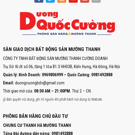
SÀN GIAO DỊCH BẤT ĐỘNG SẢN MƯỜNG THANH
CÔNG TY TNHH BẤT ĐỘNG SẢN MƯỜNG THANH CƯỜNG DOANH
Trụ Sở: Ki ốt số 06, tầng 1 tòa B1.3 HH03B, Kiến Hưng, Hà Đông, Hà Nội
Quản lý: Đình Doanh: 0969806999 – Quốc Cường: 0981492888
Email:
duongcuongbds@gmail.com
Thời gian mở cửa:
08:00 AM – 21:00PM.
Thứ 2 – CN.
@ Bản quyền nội dung, ghi rõ nguồn khi phát hành nội dung từ Website.
PHÒNG BÁN HÀNG CHỦ ĐẦU TƯ
CHUNG CƯ THANH HÀ MƯỜNG THANH
Tổng Đài đường dây nóng:
0981492888