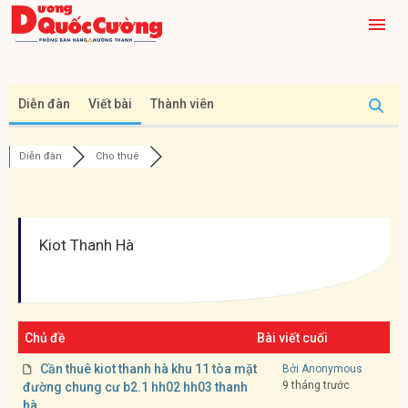
Diễn đàn
Viết bài
Thành viên
Diễn đàn
Cho thuê
Kiot Thanh Hà
Chủ đề
Bài viết cuối
Cần thuê kiot thanh hà khu 11 tòa mặt
Bởi Anonymous
9 tháng trước
đường chung cư b2.1 hh02 hh03 thanh
hà