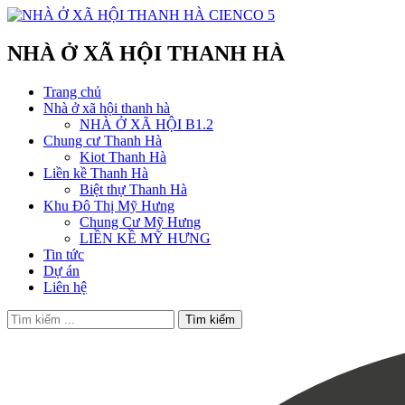
NHÀ Ở XÃ HỘI THANH HÀ
Trang chủ
Nhà ở xã hội thanh hà
NHÀ Ở XÃ HỘI B1.2
Chung cư Thanh Hà
Kiot Thanh Hà
Liền kề Thanh Hà
Biệt thự Thanh Hà
Khu Đô Thị Mỹ Hưng
Chung Cư Mỹ Hưng
LIỀN KỀ MỸ HƯNG
Tin tức
Dự án
Liên hệ