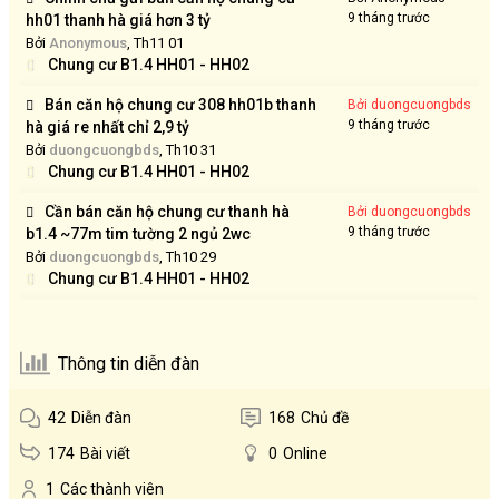
9 tháng trước
hh01 thanh hà giá hơn 3 tỷ
Bởi
Anonymous
, Th11 01
Chung cư B1.4 HH01 - HH02
Bán căn hộ chung cư 308 hh01b thanh
Bởi duongcuongbds
9 tháng trước
hà giá re nhất chỉ 2,9 tỷ
Bởi
duongcuongbds
, Th10 31
Chung cư B1.4 HH01 - HH02
Cần bán căn hộ chung cư thanh hà
Bởi duongcuongbds
9 tháng trước
b1.4 ~77m tim tường 2 ngủ 2wc
Bởi
duongcuongbds
, Th10 29
Chung cư B1.4 HH01 - HH02
Thông tin diễn đàn
42
Diễn đàn
168
Chủ đề
174
Bài viết
0
Online
1
Các thành viên