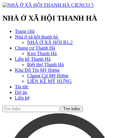
NHÀ Ở XÃ HỘI THANH HÀ
Trang chủ
Nhà ở xã hội thanh hà
NHÀ Ở XÃ HỘI B1.2
Chung cư Thanh Hà
Kiot Thanh Hà
Liền kề Thanh Hà
Biệt thự Thanh Hà
Khu Đô Thị Mỹ Hưng
Chung Cư Mỹ Hưng
LIỀN KỀ MỸ HƯNG
Tin tức
Dự án
Liên hệ