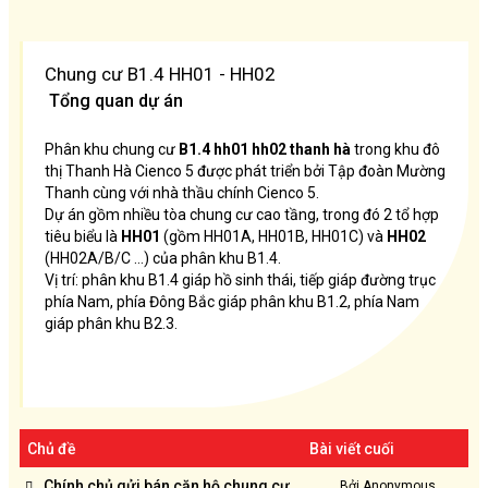
Chung cư B1.4 HH01 - HH02
Tổng quan dự án
Phân khu chung cư
B1.4 hh01 hh02 thanh hà
trong khu đô
thị Thanh Hà Cienco 5 được phát triển bởi Tập đoàn Mường
Thanh cùng với nhà thầu chính Cienco 5.
Dự án gồm nhiều tòa chung cư cao tầng, trong đó 2 tổ hợp
tiêu biểu là
HH01
(gồm HH01A, HH01B, HH01C) và
HH02
(HH02A/B/C …) của phân khu B1.4.
Vị trí: phân khu B1.4 giáp hồ sinh thái, tiếp giáp đường trục
phía Nam, phía Đông Bắc giáp phân khu B1.2, phía Nam
giáp phân khu B2.3.
Chủ đề
Bài viết cuối
Chính chủ gửi bán căn hộ chung cư
Bởi Anonymous