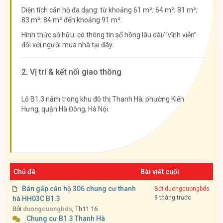
Diện tích căn hộ đa dạng: từ khoảng 61 m²; 64 m²; 81 m²;
83 m²; 84 m² đến khoảng 91 m².
Hình thức sở hữu: có thông tin sổ hồng lâu dài/“vĩnh viễn”
đối với người mua nhà tại đây.
2. Vị trí & kết nối giao thông
Lô B1.3 nằm trong khu đô thị Thanh Hà, phường Kiến
Hưng, quận Hà Đông, Hà Nội.
Chủ đề
Bài viết cuối
Bán gấp căn hộ 306 chung cư thanh
Bởi duongcuongbds
9 tháng trước
hà HH03C B1.3
Bởi
duongcuongbds
, Th11 16
Chung cư B1.3 Thanh Hà