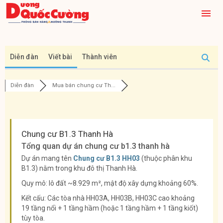
Diễn đàn
Viết bài
Thành viên
Diễn đàn
Mua bán chung cư Th...
Chung cư B1.3 Thanh Hà
Tổng quan dự án chung cư b1.3 thanh hà
Dự án mang tên
Chung cư B1.3 HH03
(thuộc phân khu
B1.3) nằm trong khu đô thị Thanh Hà.
Quy mô: lô đất ~8.929 m², mật độ xây dựng khoảng 60%.
Kết cấu: Các tòa nhà HH03A, HH03B, HH03C cao khoảng
19 tầng nổi + 1 tầng hầm (hoặc 1 tầng hầm + 1 tầng kiốt)
tùy tòa.