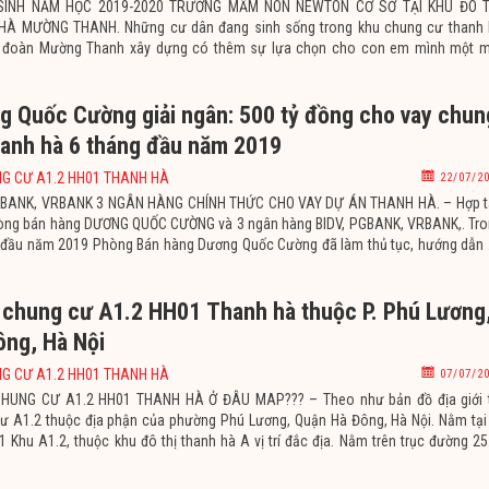
SINH NĂM HỌC 2019-2020 TRƯỜNG MẦM NON NEWTON CƠ SỞ TẠI KHU ĐÔ T
HÀ MƯỜNG THANH. Những cư dân đang sinh sống trong khu chung cư thanh 
p đoàn Mường Thanh xây dựng có thêm sự lựa chọn cho con em mình một m
học tập tốt. Mầm non là bước khởi đầu trong sự nghiệp học tập của con
g Quốc Cường giải ngân: 500 tỷ đồng cho vay chun
hanh hà 6 tháng đầu năm 2019
G CƯ A1.2 HH01 THANH HÀ
22/07/2
PGBANK, VRBANK 3 NGÂN HÀNG CHÍNH THỨC CHO VAY DỰ ÁN THANH HÀ. – Hợp t
òng bán hàng DƯƠNG QUỐC CƯỜNG và 3 ngân hàng BIDV, PGBANK, VRBANK,. Tr
 đầu năm 2019 Phòng Bán hàng Dương Quốc Cường đã làm thủ tục, hướng dẫn
lý 1.000 bộ hồ sơ vay vốn trả góp chung cư thanh hà cho
rí chung cư A1.2 HH01 Thanh hà thuộc P. Phú Lương
ông, Hà Nội
G CƯ A1.2 HH01 THANH HÀ
07/07/2
CHUNG CƯ A1.2 HH01 THANH HÀ Ở ĐÂU MAP??? – Theo như bản đồ địa giới t
ư A1.2 thuộc địa phận của phường Phú Lương, Quận Hà Đông, Hà Nội. Nằm tại
1 Khu A1.2, thuộc khu đô thị thanh hà A vị trí đắc địa. Nằm trên trục đường 2
hính của khu đô thị thanh hà A,