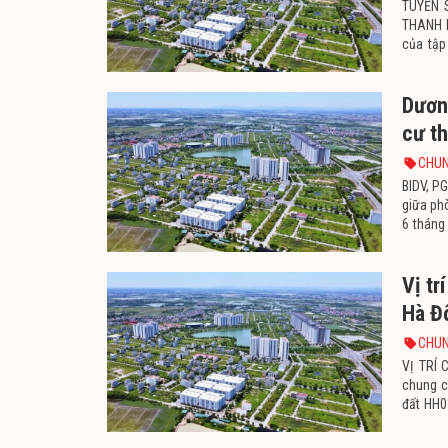
TUYỂN 
THANH 
của tậ
trường 
Dươn
cư t
CHUN
BIDV, 
giữa ph
6 tháng
sơ, xử 
Vị t
Hà Đ
CHUN
VỊ TRÍ 
chung c
đất HH0
đường c