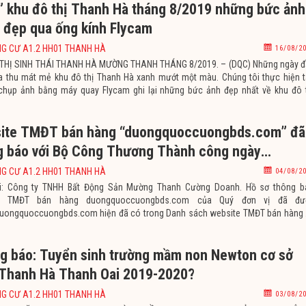
” khu đô thị Thanh Hà tháng 8/2019 những bức ảnh
t đẹp qua ống kính Flycam
G CƯ A1.2 HH01 THANH HÀ
16/08/2
THỊ SINH THÁI THANH HÀ MƯỜNG THANH THÁNG 8/2019. – (DQC) Những ngày đ
 thu mát mẻ khu đô thị Thanh Hà xanh mướt một màu. Chúng tôi thực hiện 
chụp ảnh bằng máy quay Flycam ghi lại những bức ảnh đẹp nhất về khu đô 
à Mường Thanh từ độ cao 300m so với mặt đất. Nhìn
ite TMĐT bán hàng “duongquoccuongbds.com” đã
g báo với Bộ Công Thương Thành công ngày
2019
G CƯ A1.2 HH01 THANH HÀ
04/08/2
ửi: Công ty TNHH Bất Động Sản Mường Thanh Cường Doanh. Hồ sơ thông b
te TMĐT bán hàng duongquoccuongbds.com của Quý đơn vị đã đư
duongquoccuongbds.com hiện đã có trong Danh sách website TMĐT bán hàng
ện thủ tục thông báo với Bộ Công Thương công bố tại Cổng thông tin Quản lý h
T. Đề nghị Quý đơn vị tiến hành tích
g báo: Tuyển sinh trường mầm non Newton cơ sở
Thanh Hà Thanh Oai 2019-2020?
G CƯ A1.2 HH01 THANH HÀ
03/08/2