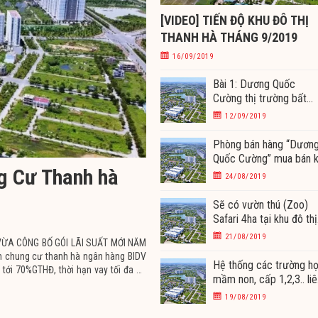
[VIDEO] TIẾN ĐỘ KHU ĐÔ THỊ
THANH HÀ THÁNG 9/2019
16/09/2019
Bài 1: Dương Quốc
Cường thị trường bất
động sản dự án Thanh 
12/09/2019
tháng 9/2019
Phòng bán hàng “Dươn
Quốc Cường” mua bán 
ng Cư Thanh hà
gửi chung cư, kiot Than
24/08/2019
Hà năm 2019
Sẽ có vườn thú (Zoo)
Safari 4ha tại khu đô thị
Thanh Hà Cienco 5
21/08/2019
ỪA CÔNG BỐ GÓI LÃI SUẤT MỚI NĂM
n chung cư thanh hà ngân hàng BIDV
Hệ thống các trường h
 tới 70%GTHĐ, thời hạn vay tối đa 20
mầm non, cấp 1,2,3.. li
cấp tại khu đô thị Than
19/08/2019
Hà Cienco 5