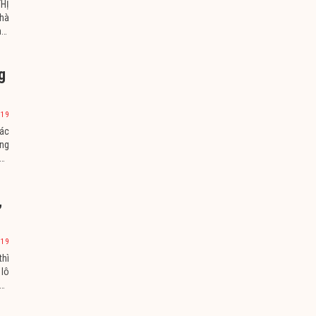
HỊ
hà
ôi
g
019
ác
ong
 hồ
,
019
hì
 lô
5m,