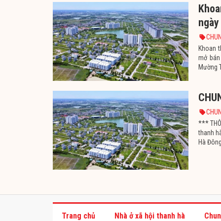
Khoa
ngày
CHUN
Khoan t
mở bán
Mường Th
xây dựn
CHUN
CHUN
*** TH
thanh h
Hà Đông
Đông. Đ
Trang chủ
Nhà ở xã hội thanh hà
Chun