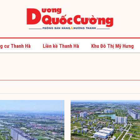
g cư Thanh Hà
Liền kề Thanh Hà
Khu Đô Thị Mỹ Hưng