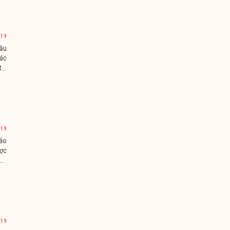
019
ầu
tác
thị
019
áo
ợc
 đã
oạt
019