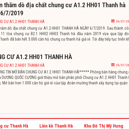
n thăm dò địa chất chung cư A1.2 HH01 Thanh hà
 6/7/2019
G CƯ A1.2 HH01 THANH HÀ
06/07/2
hăm dò địa chất chung cư A1.2 HH01 THANH HÀ NGÀY 6/7/2019. Sau thành c
 11 tòa chung cư B2.1 HH02 HH03 Thanh hà đầu năm 2019 vừa qua tập đo
anh đã bán hết 3.000 căn hộ chung cư thanh hà giá rẻ. Tới đây tiếp tục triển k
g tổ hợp 4 tòa chung cư hỗn hợp thương mại
G CƯ A1.2 HH01 THANH HÀ
G CƯ A1.2 HH01 THANH HÀ
05/07/2
ÔNG TIN MỞ BÁN CHUNG CƯ A1.2 HH01 THANH HÀ***** Phòng bán hàng chung 
à DƯƠNG QUỐC CƯỜNG giới thiệu mở bán phân phối Chung cư A1.2 HH01 Thanh
. Mở bán hơn 1.000 căn hộ giá rẻ của tập đoàn mường thanh xây dựng tại quận
ơn vị bán hàng lớn nhất của chủ đầu tư Mường Thanh,
g cư Thanh Hà
Liền kề Thanh Hà
Khu Đô Thị Mỹ Hưng