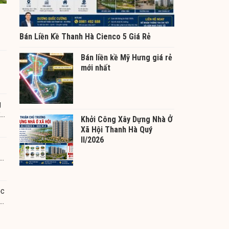
Bán Liền Kề Thanh Hà Cienco 5 Giá Rẻ
Bán liền kề Mỹ Hưng giá rẻ
mới nhất
Hà
g
ký
Khởi Công Xây Dựng Nhà Ở
h
Xã Hội Thanh Hà Quý
II/2026
ọc
ên
h