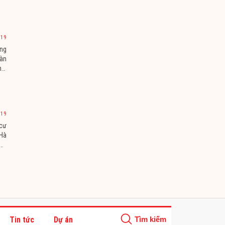
019
ông
àn
hai
019
cư
 Hà
 Hà
Tin tức
Dự án