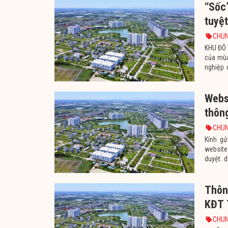
“Sốc
tuyệ
CHUN
KHU ĐÔ 
của mùa
nghiệp 
Thanh H
Webs
thôn
1/8/
CHUN
Kính g
websi
duyệt. 
thực hi
động TMĐ
Thôn
KĐT 
CHUN