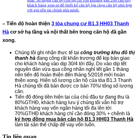
nhất. Số lượng căn hộ còn lại chỉ còn khoảng gần 200 căn quý
khách hàng xem sơ đồ thiết kế căn hộ lựa chọn căn hộ phù hợp
với giá tiền tài chính nhà mình.
– Tiến độ hoàn thiện
3 tòa chung cư B1.3 HH03 Thanh
Hà
cơ sở hạ tầng và nội thất bên trong căn hộ đã gần
xong.
Chúng tôi ghi nhận thực tế tại
công trường khu đô thị
thanh hà
đang công rất khẩn trương để kịp bàn giao
cho khách hàng vào dịp 30/4 tới đây. Do vào dịp tết
nguyên đán vừa qua công nhân nghỉ tết gần 1 tháng
nên tiến độ hoàn thiện đến tháng 5/2018 mới hoàn
thiện xong. Hiện số lượng căn hộ của tòa B1.3 Thanh
Hà chúng tôi đã bán được cơ bản 70%/ tổng số lượng
căn.
Tiến độ đóng tiền hiện tại của chủ đầu tư đang thu là
80%GTHĐ, khách hàng lưu ý chúng tôi vẫn hỗ trợ
khách hàng vay vốn ngân hàng tối đa lên tới
70%GTHĐ khách hàng chỉ cần đóng 30% + chênh là
ký hợp đồng mua bán căn hộ B1.3 HH03 Thanh Hà
làm tài sản thế chấp để vay vốn luôn.
Tin liên quan