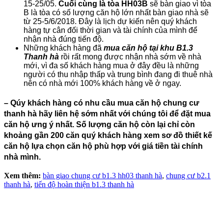
15-25/05.
Cuối cùng là tòa HH03B
sẽ bàn giao vì tòa
B là tòa có số lượng căn hộ lớn nhất bàn giao nhà sẽ
từ 25-5/6/2018. Đây là lịch dự kiến nên quý khách
hàng tự cân đối thời gian và tài chính của mình để
nhận nhà đúng tiến độ.
Những khách hàng đã
mua căn hộ tại khu B1.3
Thanh hà
rồi rất mong được nhận nhà sớm về nhà
mới, vì đa số khách hàng mua ở đây đều là những
người có thu nhập thấp và trung bình đang đi thuê nhà
nên có nhà mới 100% khách hàng về ở ngay.
– Qúy khách hàng có nhu cầu mua căn hộ chung cư
thanh hà hãy liên hệ sớm nhất với chúng tôi để đặt mua
căn hộ ưng ý nhất. Số lượng căn hộ còn lại chỉ còn
khoảng gần 200 căn quý khách hàng xem sơ đồ thiết kế
căn hộ lựa chọn căn hộ phù hợp với giá tiền tài chính
nhà mình.
Xem thêm:
bàn giao chung cư b1.3 hh03 thanh hà
,
chung cư b2.1
thanh hà
,
tiến độ hoàn thiện b1.3 thanh hà