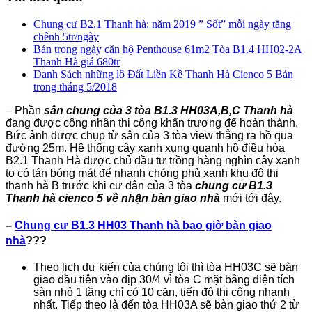
Chung cư B2.1 Thanh hà: năm 2019 ” Sốt” mỗi ngày tăng
chênh 5tr/ngày
Bán trong ngày căn hộ Penthouse 61m2 Tòa B1.4 HH02-2A
Thanh Hà giá 680tr
Danh Sách những lô Đất Liền Kề Thanh Hà Cienco 5 Bán
trong tháng 5/2018
– Phần
sân chung của 3 tòa B1.3 HH03A,B,C Thanh hà
đang được công nhân thi công khẩn trương để hoàn thành.
Bức ảnh được chụp từ sân của 3 tòa view thẳng ra hồ qua
đường 25m. Hệ thống cây xanh xung quanh hồ điều hòa
B2.1 Thanh Hà được chủ đầu tư trồng hàng nghìn cây xanh
to có tán bóng mát để nhanh chóng phủ xanh khu đô thị
thanh hà B trước khi cư dân của 3 tòa
chung cư B1.3
Thanh hà cienco 5 về nhận bàn giao nhà
mới tới đây.
–
Chung cư B1.3 HH03 Thanh hà bao giờ bàn giao
nhà
???
Theo lịch dự kiến của chúng tôi thì tòa HH03C sẽ bàn
giao đầu tiên vào dịp 30/4 vì tòa C mặt bằng diện tích
sàn nhỏ 1 tầng chỉ có 10 căn, tiến độ thi công nhanh
nhất. Tiếp theo là đến tòa HH03A sẽ bàn giao thứ 2 từ