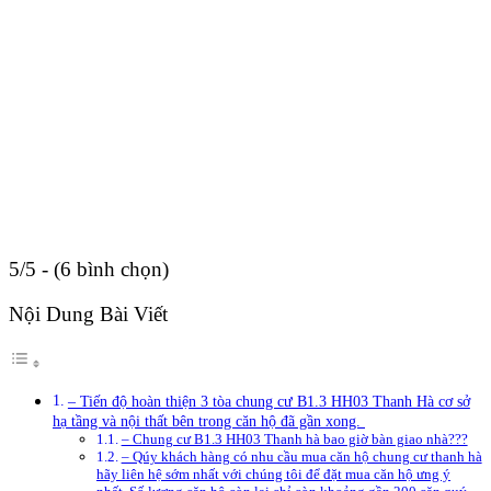
5/5 - (6 bình chọn)
Nội Dung Bài Viết
– Tiến độ hoàn thiện 3 tòa chung cư B1.3 HH03 Thanh Hà cơ sở
hạ tầng và nội thất bên trong căn hộ đã gần xong.
– Chung cư B1.3 HH03 Thanh hà bao giờ bàn giao nhà???
– Qúy khách hàng có nhu cầu mua căn hộ chung cư thanh hà
hãy liên hệ sớm nhất với chúng tôi để đặt mua căn hộ ưng ý