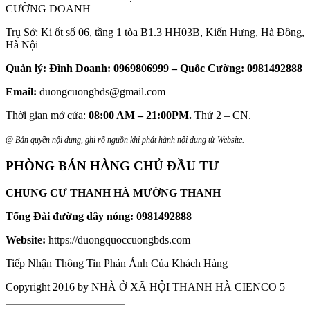
CƯỜNG DOANH
Trụ Sở: Ki ốt số 06, tầng 1 tòa B1.3 HH03B, Kiến Hưng, Hà Đông,
Hà Nội
Quản lý: Đình Doanh: 0969806999 – Quốc Cường: 0981492888
Email:
duongcuongbds@gmail.com
Thời gian mở cửa:
08:00 AM – 21:00PM.
Thứ 2 – CN.
@ Bản quyền nội dung, ghi rõ nguồn khi phát hành nội dung từ Website.
PHÒNG BÁN HÀNG CHỦ ĐẦU TƯ
CHUNG CƯ THANH HÀ MƯỜNG THANH
Tổng Đài đường dây nóng:
0981492888
Website:
https://duongquoccuongbds.com
Tiếp Nhận Thông Tin Phản Ánh Của Khách Hàng
Copyright 2016 by NHÀ Ở XÃ HỘI THANH HÀ CIENCO 5