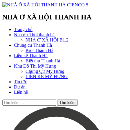
NHÀ Ở XÃ HỘI THANH HÀ
Trang chủ
Nhà ở xã hội thanh hà
NHÀ Ở XÃ HỘI B1.2
Chung cư Thanh Hà
Kiot Thanh Hà
Liền kề Thanh Hà
Biệt thự Thanh Hà
Khu Đô Thị Mỹ Hưng
Chung Cư Mỹ Hưng
LIỀN KỀ MỸ HƯNG
Tin tức
Dự án
Liên hệ