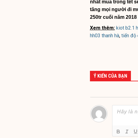
nhất mua trong tết 
tăng mọi người đi m
250tr cuối năm 2018
Xem thêm:
kiot b2.1 
hh03 thanh hà
,
tiến độ
Ý KIẾN CỦA BẠN