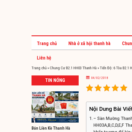
Trang chủ
Nhà ở xã hội thanh hà
Chun
Liên hệ
Trang chủ
»
Chung Cư B2.1 HH03 Thanh Hà
»
Tiến Độ: 6 Tòa B2.1
04/02/2018
TIN NÓNG
Nội Dung Bài Viế
– Sàn Mường Thanh 
HH03A,B,C,D,E,F Th
Bán Liền Kề Thanh Hà