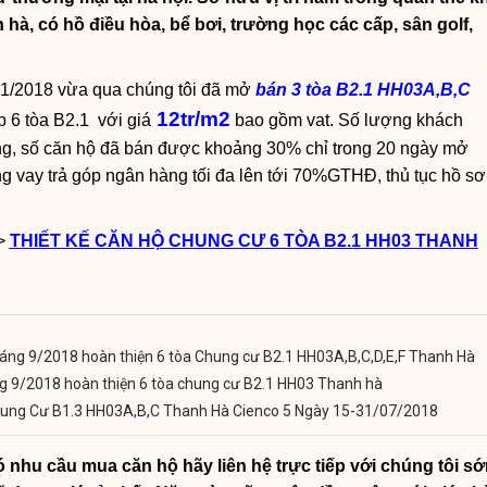
h hà, có hồ điều hòa, bể bơi, trường học các cấp, sân golf,
g 1/2018 vừa qua chúng tôi đã mở
bán 3 tòa B2.1 HH03A,B,C
12tr/m2
p 6 tòa B2.1 với giá
bao gồm vat. Số lượng khách
g, số căn hộ đã bán được khoảng 30% chỉ trong 20 ngày mở
g vay trả góp ngân hàng tối đa lên tới 70%GTHĐ, thủ tục hồ sơ
>>
THIẾT KẾ CĂN HỘ CHUNG CƯ 6 TÒA B2.1 HH03 THANH
áng 9/2018 hoàn thiện 6 tòa Chung cư B2.1 HH03A,B,C,D,E,F Thanh Hà
ng 9/2018 hoàn thiện 6 tòa chung cư B2.1 HH03 Thanh hà
hung Cư B1.3 HH03A,B,C Thanh Hà Cienco 5 Ngày 15-31/07/2018
 nhu cầu mua căn hộ hãy liên hệ trực tiếp với chúng tôi s