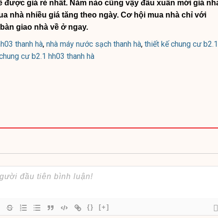
sẽ được giá rẻ nhất. Năm nào cũng vậy đầu xuân mới giá nh
ua nhà nhiều giá tăng theo ngày. Cơ hội mua nhà chỉ với
 bàn giao nhà về ở ngay.
hh03 thanh hà
,
nhà máy nước sạch thanh hà
,
thiết kế chung cư b2.1
 chung cư b2.1 hh03 thanh hà
{}
[+]