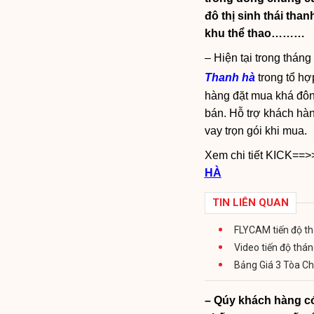
đô thị sinh thái than
khu thể thao………
– Hiện tại trong thán
Thanh hà
trong tổ hợ
hàng đặt mua khá đôn
bán. Hỗ trợ khách hàn
vay trọn gói khi mua.
Xem chi tiết KICK==
HÀ
TIN LIÊN QUAN
FLYCAM tiến độ th
Video tiến độ thá
Bảng Giá 3 Tòa C
– Qúy khách hàng có