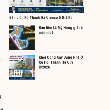
Bán Liền Kề Thanh Hà Cienco 5 Giá Rẻ
Bán liền kề Mỹ Hưng giá rẻ
mới nhất
Khởi Công Xây Dựng Nhà Ở
Xã Hội Thanh Hà Quý
II/2026
n
ã
hu