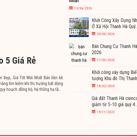
nhất
13/06/2026
Khởi Công Xây Dựng N
Ở Xã Hội Thanh Hà Quý
II/2026
29/05/2026
Bán Chung Cư Thanh H
2026
o 5 Giá Rẻ
17/05/2026
Khởi công xây dựng Biể
 Đẹp, Giá Tốt Mới Nhất Bán liền kề
tượng Khu đô Thị Than
àng tìm kiếm khi thị trường bất động
hà Cienco5 tháng 3/2
18/02/2023
quy hoạch đồng bộ, hệ thống hạ tầng
Giá đất Thanh Hà cienc
giảm từ 5-10 giá quý 4
2022
19/11/2022