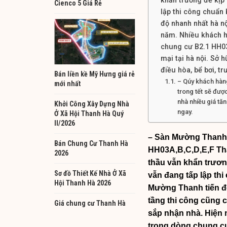
khẩn trương để kịp
Cienco 5 Giá Rẻ
lập thi công chuẩn 
độ nhanh nhất hà nộ
năm. Nhiều khách h
chung cư B2.1 HH03
mại tại hà nội. Sở h
điều hòa, bể bơi, t
Bán liền kề Mỹ Hưng giá rẻ
– Qúy khách hàng
mới nhất
trong tết sẽ đượ
nhà nhiều giá tă
Khởi Công Xây Dựng Nhà
ngay.
Ở Xã Hội Thanh Hà Quý
II/2026
– Sàn Mường Thanh c
Bán Chung Cư Thanh Hà
HH03A,B,C,D,E,F Th
2026
thầu vẫn khẩn trươn
Sơ đồ Thiết Kế Nhà Ở Xã
vẫn đang tấp lập thi
Hội Thanh Hà 2026
Mường Thanh tiến độ
tầng thi công cũng 
Giá chung cư Thanh Hà
sắp nhận nhà. Hiện
trong dòng chung cư 