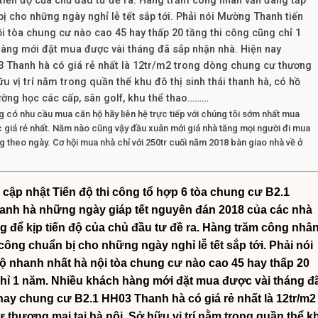
 tiến độ của chủ đầu tư đề ra. Hàng trăm công nhân vẫn đang tấp
bị cho những ngày nghỉ lễ tết sắp tới. Phải nói Mường Thanh tiến
i tòa chung cư nào cao 45 hay thấp 20 tầng thi công cũng chỉ 1
àng mới đặt mua được vài tháng đã sắp nhận nhà. Hiện nay
 Thanh hà có giá rẻ nhất là 12tr/m2 trong dòng chung cư thương
ữu vị trí nằm trong quần thể khu đô thị sinh thái thanh hà, có hồ
rường học các cấp, sân golf, khu thể thao………
 có nhu cầu mua căn hộ hãy liên hệ trực tiếp với chúng tôi sớm nhất mua
c giá rẻ nhất. Năm nào cũng vậy đầu xuân mới giá nhà tăng mọi người đi mua
ng theo ngày. Cơ hội mua nhà chỉ với 250tr cuối năm 2018 bàn giao nhà về ở
ập nhật Tiến độ thi công tổ hợp 6 tòa chung cư B2.1
anh hà những ngày giáp tết nguyên đán 2018 của các nhà
g để kịp tiến độ của chủ đầu tư đề ra. Hàng trăm công nhâ
 công chuẩn bị cho những ngày nghỉ lễ tết sắp tới. Phải nói
 nhanh nhất hà nội tòa chung cư nào cao 45 hay thấp 20
chỉ 1 năm. Nhiều khách hàng mới đặt mua được vài tháng đ
 nay
chung cư B2.1 HH03 Thanh hà
có giá rẻ nhất là 12tr/m2
thương mại tại hà nội. Sở hữu vị trí nằm trong quần thể k