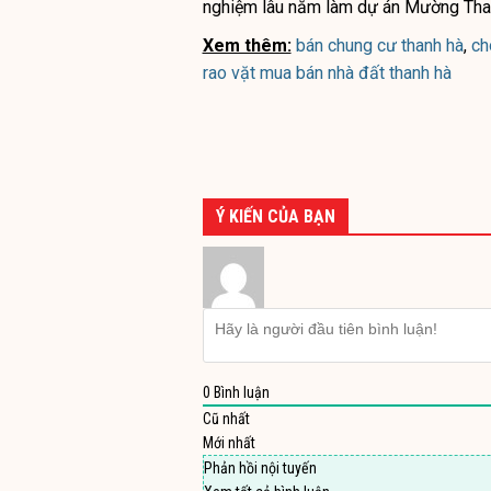
nghiệm lâu năm làm dự án Mường Tha
Xem thêm:
bán chung cư thanh hà
,
ch
rao vặt mua bán nhà đất thanh hà
Ý KIẾN CỦA BẠN
0
Bình luận
Cũ nhất
Mới nhất
Phản hồi nội tuyến