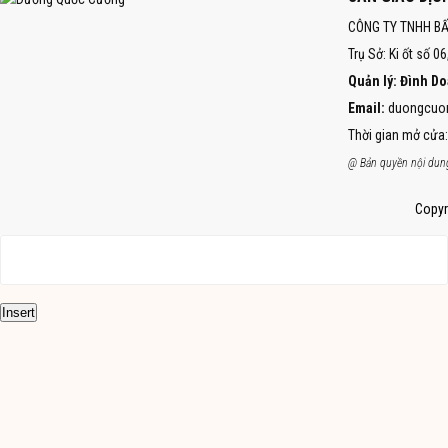
CÔNG TY TNHH B
Trụ Sở: Ki ốt số 0
Quản lý: Đình D
Email:
duongcuo
Thời gian mở cửa:
@ Bản quyền nội dung
Copyr
Insert