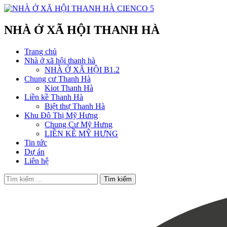
NHÀ Ở XÃ HỘI THANH HÀ
Trang chủ
Nhà ở xã hội thanh hà
NHÀ Ở XÃ HỘI B1.2
Chung cư Thanh Hà
Kiot Thanh Hà
Liền kề Thanh Hà
Biệt thự Thanh Hà
Khu Đô Thị Mỹ Hưng
Chung Cư Mỹ Hưng
LIỀN KỀ MỸ HƯNG
Tin tức
Dự án
Liên hệ