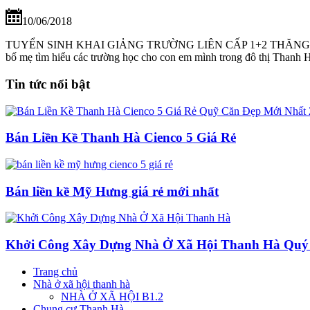
10/06/2018
TUYỂN SINH KHAI GIẢNG TRƯỜNG LIÊN CẤP 1+2 THĂNG LONG 
bố mẹ tìm hiểu các trường học cho con em mình trong đô thị Thanh H
Tin tức nổi bật
Bán Liền Kề Thanh Hà Cienco 5 Giá Rẻ
Bán liền kề Mỹ Hưng giá rẻ mới nhất
Khởi Công Xây Dựng Nhà Ở Xã Hội Thanh Hà Quý 
Trang chủ
Nhà ở xã hội thanh hà
NHÀ Ở XÃ HỘI B1.2
Chung cư Thanh Hà