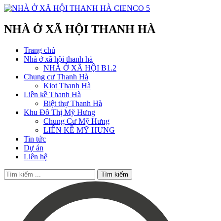
NHÀ Ở XÃ HỘI THANH HÀ
Trang chủ
Nhà ở xã hội thanh hà
NHÀ Ở XÃ HỘI B1.2
Chung cư Thanh Hà
Kiot Thanh Hà
Liền kề Thanh Hà
Biệt thự Thanh Hà
Khu Đô Thị Mỹ Hưng
Chung Cư Mỹ Hưng
LIỀN KỀ MỸ HƯNG
Tin tức
Dự án
Liên hệ