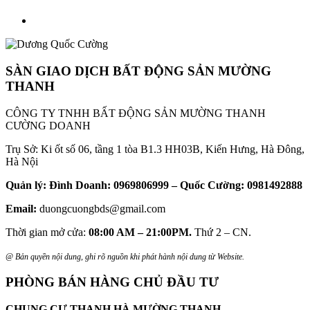
SÀN GIAO DỊCH BẤT ĐỘNG SẢN MƯỜNG
THANH
CÔNG TY TNHH BẤT ĐỘNG SẢN MƯỜNG THANH
CƯỜNG DOANH
Trụ Sở: Ki ốt số 06, tầng 1 tòa B1.3 HH03B, Kiến Hưng, Hà Đông,
Hà Nội
Quản lý: Đình Doanh: 0969806999 – Quốc Cường: 0981492888
Email:
duongcuongbds@gmail.com
Thời gian mở cửa:
08:00 AM – 21:00PM.
Thứ 2 – CN.
@ Bản quyền nội dung, ghi rõ nguồn khi phát hành nội dung từ Website.
PHÒNG BÁN HÀNG CHỦ ĐẦU TƯ
CHUNG CƯ THANH HÀ MƯỜNG THANH