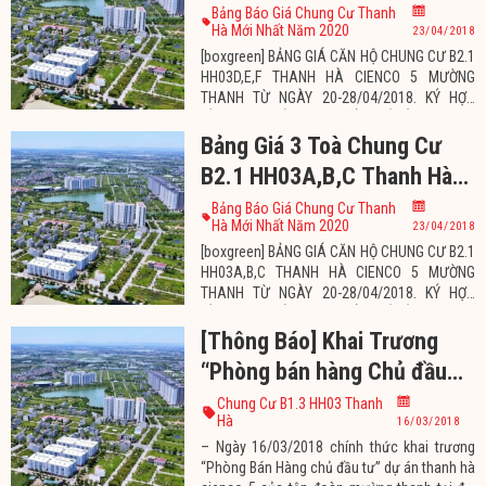
Cienco 5 Ngày 20-
Bảng Báo Giá Chung Cư Thanh
Hà Mới Nhất Năm 2020
23/04/2018
28/04/2018
[boxgreen] BẢNG GIÁ CĂN HỘ CHUNG CƯ B2.1
HH03D,E,F THANH HÀ CIENCO 5 MƯỜNG
THANH TỪ NGÀY 20-28/04/2018. KÝ HỢP
ĐỒNG MUA BÁN TRỰC TIẾP CHỦ ĐẦU TƯ. VAY
VỐN NGÂN HÀNG TỐI ĐA 70%GTHĐ LÃI SUẤT
Bảng Giá 3 Toà Chung Cư
8,49%/2 NĂM, NĂM ĐẦU TIÊN KHÔNG PHẢI
B2.1 HH03A,B,C Thanh Hà
TRẢ GỐC, VAY TỐI ĐA 25 NĂM. KHÁCH HÀNG
PHẢI CÓ TỐI THIỂU 30%GTHĐ ĐỂ LÀM THỦ
Cienco 5 Ngày 20-
Bảng Báo Giá Chung Cư Thanh
TỤC HỒ SƠ VAY VỐN CHO
Hà Mới Nhất Năm 2020
23/04/2018
28/04/2018
[boxgreen] BẢNG GIÁ CĂN HỘ CHUNG CƯ B2.1
HH03A,B,C THANH HÀ CIENCO 5 MƯỜNG
THANH TỪ NGÀY 20-28/04/2018. KÝ HỢP
ĐỒNG MUA BÁN TRỰC TIẾP CHỦ ĐẦU TƯ. VAY
VỐN NGÂN HÀNG TỐI ĐA 70%GTHĐ LÃI SUẤT
[Thông Báo] Khai Trương
8,49%/2 NĂM, NĂM ĐẦU TIÊN KHÔNG PHẢI
“Phòng bán hàng Chủ đầu
TRẢ GỐC, VAY TỐI ĐA 25 NĂM. KHÁCH HÀNG
PHẢI CÓ TỐI THIỂU 30%GTHĐ ĐỂ LÀM THỦ
tư” Chung Cư, Kiot, Liền Kề(
Chung Cư B1.3 HH03 Thanh
TỤC HỒ SƠ VAY VỐN CHO
Hà
16/03/2018
Đối diện BQL dự án thanh
– Ngày 16/03/2018 chính thức khai trương
hà) ngày 16/3/2018
“Phòng Bán Hàng chủ đầu tư” dự án thanh hà