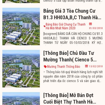
cienco 5 của tập đoàn mường thanh tại địa
chỉ: LÔ A2.2-BT01-06 ( đối diện BQL DỰ ÁN
THANH HÀ), kđt thanh hà A, phú lương, hà
Bảng Giá 3 Tòa Chung Cư
đông, hà nội. Vị trí văn phòng bán hàng
B1.3 HH03A,B,C Thanh Hà
chung cư thanh hà ngay tại cổng ban quản lý
dự án thanh
Cienco 5 Ngày 05-
Bảng Báo Giá Chung Cư Thanh
Hà Mới Nhất Năm 2020
01/03/2018
10/03/2018
[boxgreen] BẢNG GIÁ CĂN HỘ CHUNG CƯ B1.3
HH03A,B,C THANH HÀ CIENCO 5 MƯỜNG
THANH TỪ NGÀY 05-10/03/2018. KÝ HỢP
ĐỒNG MUA BÁN TRỰC TIẾP CHỦ ĐẦU TƯ. VAY
VỐN NGÂN HÀNG TỐI ĐA 70%GTHĐ LÃI SUẤT
[Thông Báo] Chủ Đầu Tư
8,49%/2 NĂM, NĂM ĐẦU TIÊN KHÔNG PHẢI
Mường Thanh( Cienco 5
TRẢ GỐC, VAY TỐI ĐA 25 NĂM. KHÁCH HÀNG
PHẢI CÓ TỐI THIỂU 30%GTHĐ ĐỂ LÀM THỦ
Land) Nghỉ Tết Nguyên Đán
Mường Thanh Thông Báo
13/02/2018
TỤC HỒ SƠ VAY VỐN CHO
2018 từ Ngày 14-20/2/2018
– Thông báo tới quý khách hàng lịch nghỉ tết
nguyên đán năm 2018 của công ty cổ phần
phát triển địa ốc cienco 5 và sàn giao dịch
bất động sản mường thanh từ ngày 14/02-
đến hết ngày 20/02/2018. Qúy khách hàng
[Thông Báo] Mở Bán Đợt
lưu ý lịch nghỉ tết để tiện làm các thủ tục
giao dịch mua bán, sang tên chuyên nhượng
Cuối Biệt Thự Thanh Hà
thủ tục hành