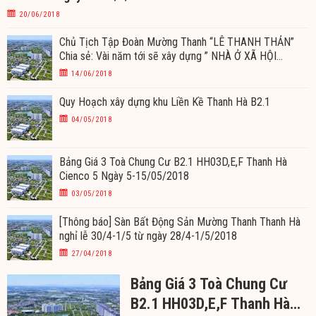
20/06/2018
Chủ Tịch Tập Đoàn Mường Thanh “LÊ THANH THẢN”
Chia sẻ: Vài năm tới sẽ xây dựng ” NHÀ Ở XÃ HỘI
THANH HÀ” giá 6tr/m2
14/06/2018
Quy Hoạch xây dựng khu Liền Kề Thanh Hà B2.1
04/05/2018
Bảng Giá 3 Toà Chung Cư B2.1 HH03D,E,F Thanh Hà
Cienco 5 Ngày 5-15/05/2018
03/05/2018
[Thông báo] Sàn Bất Động Sản Mường Thanh Thanh Hà
nghỉ lễ 30/4-1/5 từ ngày 28/4-1/5/2018
27/04/2018
Bảng Giá 3 Toà Chung Cư
B2.1 HH03D,E,F Thanh Hà