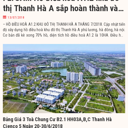
thị Thanh Hà A sắp hoàn thành vào
quý IV/2018
13/07/2018
– HỒ ĐIỀU HOÀ A1.2 KHU ĐÔ THỊ THANH HÀ A THÁNG 7/2018. Cập nhật tiến
độ xây dựng hồ điều hoà khu đô thị Thanh Hà A phú lương, hà đông, hà nội.
Cơ bản đã kè xong 70% hồ, diện tích hồ điều hoà A1.2 là 10HA. Điều hoà
không khí của khu đô thị Thanh Hà, hệ thống thoát nước trong khu đô
Bảng Giá 3 Toà Chung Cư B2.1 HH03A,B,C Thanh Hà
Cienco 5 Ngày 20-30/6/2018