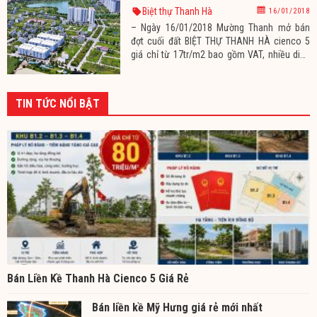
Cienco 5 Giá 17tr/m2, Diện
Biệt thự Thanh Hà
16/01/2018
tích 200-350m2/lô
– Ngày 16/01/2018 Mường Thanh mở bán
đợt cuối đất BIỆT THỰ THANH HÀ cienco 5
giá chỉ từ 17tr/m2 bao gồm VAT, nhiều diện
tích từ 200m2 – 372m2/lô đất. Đây là đợt mở
bán cuối cùng đất biệt thự các khu B2.2,
A2.2…….. tại khu đô thị thanh hà cienco 5 quý
TIN TỨC NỔI BẬT
khách hàng có nhu cầu nên đến mua sớm để
mua được
Bán Liền Kề Thanh Hà Cienco 5 Giá Rẻ
Bán liền kề Mỹ Hưng giá rẻ mới nhất