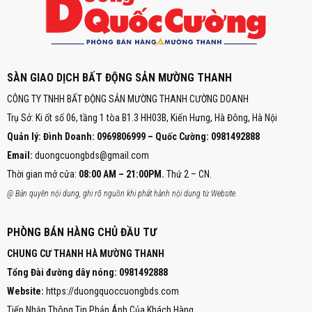
SÀN GIAO DỊCH BẤT ĐỘNG SẢN MƯỜNG THANH
CÔNG TY TNHH BẤT ĐỘNG SẢN MƯỜNG THANH CƯỜNG DOANH
Trụ Sở: Ki ốt số 06, tầng 1 tòa B1.3 HH03B, Kiến Hưng, Hà Đông, Hà Nội
Quản lý: Đình Doanh: 0969806999 – Quốc Cường: 0981492888
Email:
duongcuongbds@gmail.com
Thời gian mở cửa:
08:00 AM – 21:00PM.
Thứ 2 – CN.
@ Bản quyền nội dung, ghi rõ nguồn khi phát hành nội dung từ Website.
PHÒNG BÁN HÀNG CHỦ ĐẦU TƯ
CHUNG CƯ THANH HÀ MƯỜNG THANH
Tổng Đài đường dây nóng:
0981492888
Website:
https://duongquoccuongbds.com
Tiếp Nhận Thông Tin Phản Ánh Của Khách Hàng