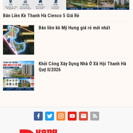
Bán Liền Kề Thanh Hà Cienco 5 Giá Rẻ
Bán liền kề Mỹ Hưng giá rẻ mới nhất
Khởi Công Xây Dựng Nhà Ở Xã Hội Thanh Hà
Quý II/2026