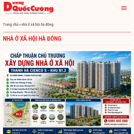
Trang chủ
»
nhà ở xã hội hà đông
NHÀ Ở XÃ HỘI HÀ ĐÔNG