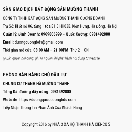
SÀN GIAO DỊCH BẤT ĐỘNG SẢN MƯỜNG THANH
CÔNG TY TNHH BẤT ĐỘNG SẢN MƯỜNG THANH CƯỜNG DOANH
Trụ Sở: Ki ốt số 06, tầng 1 tòa B1.3 HH03B, Kiến Hưng, Hà Đông, Hà Nội
Quản lý: Đình Doanh: 0969806999 – Quốc Cường: 0981492888
Email:
duongcuongbds@gmail.com
Thời gian mở cửa:
08:00 AM – 21:00PM.
Thứ 2 – CN.
@ Bản quyền nội dung, ghi rõ nguồn khi phát hành nội dung từ Website.
PHÒNG BÁN HÀNG CHỦ ĐẦU TƯ
CHUNG CƯ THANH HÀ MƯỜNG THANH
Tổng Đài đường dây nóng:
0981492888
Website:
https://duongquoccuongbds.com
Tiếp Nhận Thông Tin Phản Ánh Của Khách Hàng
Copyright 2016 by NHÀ Ở XÃ HỘI THANH HÀ CIENCO 5