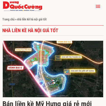
Trang chủ
»
nhà liền kề hà nội giá tốt
NHÀ LIỀN KỀ HÀ NỘI GIÁ TỐT
Bán liền kề Mỹ Hưng giá rẻ mới