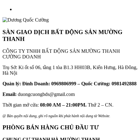
SÀN GIAO DỊCH BẤT ĐỘNG SẢN MƯỜNG
THANH
CÔNG TY TNHH BẤT ĐỘNG SẢN MƯỜNG THANH
CƯỜNG DOANH
Trụ Sở: Ki ốt số 06, tầng 1 tòa B1.3 HH03B, Kiến Hưng, Hà Đông,
Hà Nội
Quản lý: Đình Doanh: 0969806999 – Quốc Cường: 0981492888
Email:
duongcuongbds@gmail.com
Thời gian mở cửa:
08:00 AM – 21:00PM.
Thứ 2 – CN.
@ Bản quyền nội dung, ghi rõ nguồn khi phát hành nội dung từ Website.
PHÒNG BÁN HÀNG CHỦ ĐẦU TƯ
CHUNG CƯ THANH HÀ MƯỜNG THANH