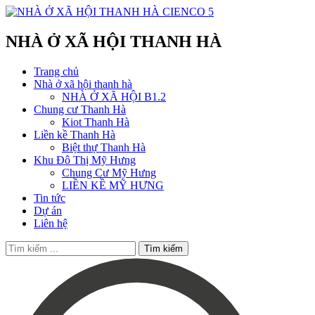
NHÀ Ở XÃ HỘI THANH HÀ
Trang chủ
Nhà ở xã hội thanh hà
NHÀ Ở XÃ HỘI B1.2
Chung cư Thanh Hà
Kiot Thanh Hà
Liền kề Thanh Hà
Biệt thự Thanh Hà
Khu Đô Thị Mỹ Hưng
Chung Cư Mỹ Hưng
LIỀN KỀ MỸ HƯNG
Tin tức
Dự án
Liên hệ