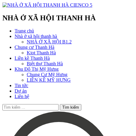
NHÀ Ở XÃ HỘI THANH HÀ
Trang chủ
Nhà ở xã hội thanh hà
NHÀ Ở XÃ HỘI B1.2
Chung cư Thanh Hà
Kiot Thanh Hà
Liền kề Thanh Hà
Biệt thự Thanh Hà
Khu Đô Thị Mỹ Hưng
Chung Cư Mỹ Hưng
LIỀN KỀ MỸ HƯNG
Tin tức
Dự án
Liên hệ