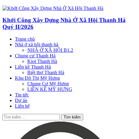
Khởi Công Xây Dựng Nhà Ở Xã Hội Thanh Hà
Quý II/2026
Trang chủ
Nhà ở xã hội thanh hà
NHÀ Ở XÃ HỘI B1.2
Chung cư Thanh Hà
Kiot Thanh Hà
Liền kề Thanh Hà
Biệt thự Thanh Hà
Khu Đô Thị Mỹ Hưng
Chung Cư Mỹ Hưng
LIỀN KỀ MỸ HƯNG
Tin tức
Dự án
Liên hệ