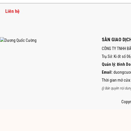
Liên hệ
SÀN GIAO DỊ
CÔNG TY TNHH B
Trụ Sở: Ki ốt số 0
Quản lý: Đình D
Email:
duongcuo
Thời gian mở cửa:
@ Bản quyền nội dung
Copyr