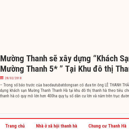
Mường Thanh sẽ xây dựng “Khách Sạ
Mường Thanh 5* ” Tại Khu đô thị Th
Cienco 5 trong năm (2019-2020)
28/02/2018
– Trong số báo trước của baodautubatdongsan có đưa tin ông LÊ THANH THẢN
dựng khách sạn Mường Thanh Thanh Hà tại khu đô thị thanh hà theo tiêu ch
thanh hà có quy mô lớn hơn 400ha quy tụ số dân cư lớn và nằm trên trục đườ
mạch của hà nội đi các
Trang chủ
Nhà ở xã hội thanh hà
Chung cư Thanh Hà