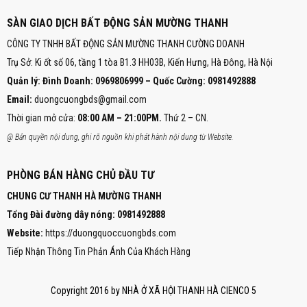
SÀN GIAO DỊCH BẤT ĐỘNG SẢN MƯỜNG THANH
CÔNG TY TNHH BẤT ĐỘNG SẢN MƯỜNG THANH CƯỜNG DOANH
Trụ Sở: Ki ốt số 06, tầng 1 tòa B1.3 HH03B, Kiến Hưng, Hà Đông, Hà Nội
Quản lý: Đình Doanh: 0969806999 – Quốc Cường: 0981492888
Email:
duongcuongbds@gmail.com
Thời gian mở cửa:
08:00 AM – 21:00PM.
Thứ 2 – CN.
@ Bản quyền nội dung, ghi rõ nguồn khi phát hành nội dung từ Website.
PHÒNG BÁN HÀNG CHỦ ĐẦU TƯ
CHUNG CƯ THANH HÀ MƯỜNG THANH
Tổng Đài đường dây nóng:
0981492888
Website:
https://duongquoccuongbds.com
Tiếp Nhận Thông Tin Phản Ánh Của Khách Hàng
Copyright 2016 by NHÀ Ở XÃ HỘI THANH HÀ CIENCO 5