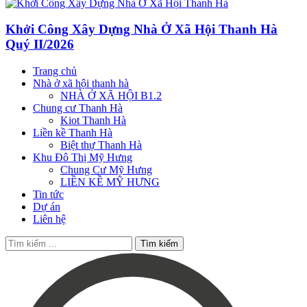
Khởi Công Xây Dựng Nhà Ở Xã Hội Thanh Hà
Quý II/2026
Trang chủ
Nhà ở xã hội thanh hà
NHÀ Ở XÃ HỘI B1.2
Chung cư Thanh Hà
Kiot Thanh Hà
Liền kề Thanh Hà
Biệt thự Thanh Hà
Khu Đô Thị Mỹ Hưng
Chung Cư Mỹ Hưng
LIỀN KỀ MỸ HƯNG
Tin tức
Dự án
Liên hệ