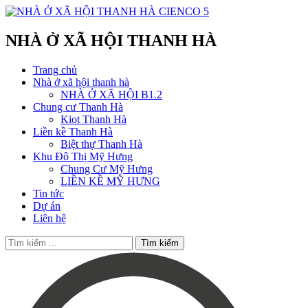
NHÀ Ở XÃ HỘI THANH HÀ
Trang chủ
Nhà ở xã hội thanh hà
NHÀ Ở XÃ HỘI B1.2
Chung cư Thanh Hà
Kiot Thanh Hà
Liền kề Thanh Hà
Biệt thự Thanh Hà
Khu Đô Thị Mỹ Hưng
Chung Cư Mỹ Hưng
LIỀN KỀ MỸ HƯNG
Tin tức
Dự án
Liên hệ