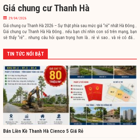
Giá chung cư Thanh Hà
29/04/2026
Giá chung cư Thanh Hà 2026 – Sự thật phía sau mức giá “rẻ” nhất Hà Đông…
Giá chung cư Thanh Hà Hà Đông… nếu bạn chỉ nhìn con số trên mạng, bạn
sẽ thấy “rẻ”… nhưng câu hỏi quan trọng hơn là… rẻ vì sao… và rẻ có đáng
mua không… Mình đã từng có đúng suy nghĩ đó… cho đến khi trực tiếp xuống
TIN TỨC NỔI BẬT
Bán Liền Kề Thanh Hà Cienco 5 Giá Rẻ