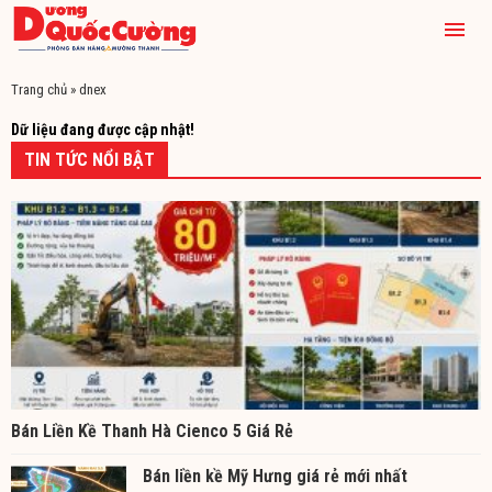
Trang chủ
»
dnex
Dữ liệu đang được cập nhật!
TIN TỨC NỔI BẬT
Bán Liền Kề Thanh Hà Cienco 5 Giá Rẻ
Bán liền kề Mỹ Hưng giá rẻ mới nhất