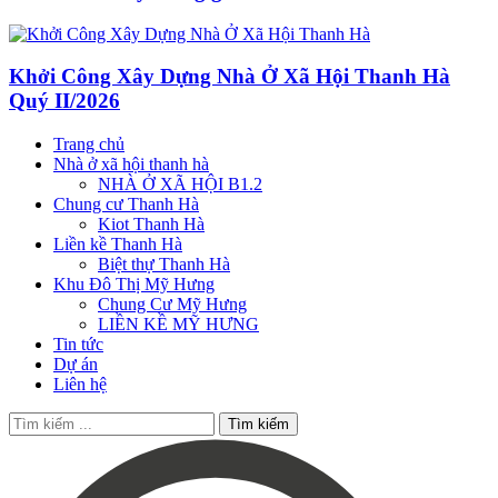
Khởi Công Xây Dựng Nhà Ở Xã Hội Thanh Hà
Quý II/2026
Trang chủ
Nhà ở xã hội thanh hà
NHÀ Ở XÃ HỘI B1.2
Chung cư Thanh Hà
Kiot Thanh Hà
Liền kề Thanh Hà
Biệt thự Thanh Hà
Khu Đô Thị Mỹ Hưng
Chung Cư Mỹ Hưng
LIỀN KỀ MỸ HƯNG
Tin tức
Dự án
Liên hệ