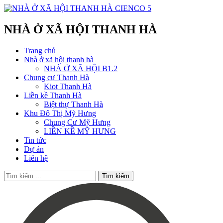
NHÀ Ở XÃ HỘI THANH HÀ
Trang chủ
Nhà ở xã hội thanh hà
NHÀ Ở XÃ HỘI B1.2
Chung cư Thanh Hà
Kiot Thanh Hà
Liền kề Thanh Hà
Biệt thự Thanh Hà
Khu Đô Thị Mỹ Hưng
Chung Cư Mỹ Hưng
LIỀN KỀ MỸ HƯNG
Tin tức
Dự án
Liên hệ