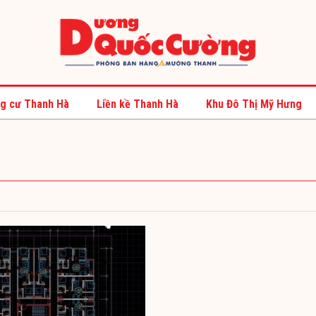
g cư Thanh Hà
Liền kề Thanh Hà
Khu Đô Thị Mỹ Hưng