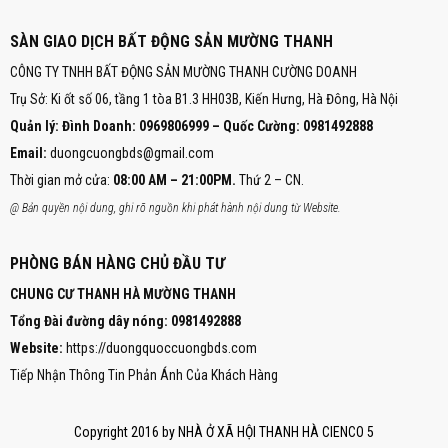
SÀN GIAO DỊCH BẤT ĐỘNG SẢN MƯỜNG THANH
CÔNG TY TNHH BẤT ĐỘNG SẢN MƯỜNG THANH CƯỜNG DOANH
Trụ Sở: Ki ốt số 06, tầng 1 tòa B1.3 HH03B, Kiến Hưng, Hà Đông, Hà Nội
Quản lý: Đình Doanh: 0969806999 – Quốc Cường: 0981492888
Email:
duongcuongbds@gmail.com
Thời gian mở cửa:
08:00 AM – 21:00PM.
Thứ 2 – CN.
@ Bản quyền nội dung, ghi rõ nguồn khi phát hành nội dung từ Website.
PHÒNG BÁN HÀNG CHỦ ĐẦU TƯ
CHUNG CƯ THANH HÀ MƯỜNG THANH
Tổng Đài đường dây nóng:
0981492888
Website:
https://duongquoccuongbds.com
Tiếp Nhận Thông Tin Phản Ánh Của Khách Hàng
Copyright 2016 by NHÀ Ở XÃ HỘI THANH HÀ CIENCO 5