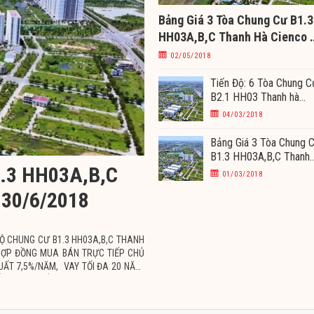
Bảng Giá 3 Tòa Chung Cư B1.3
HH03A,B,C Thanh Hà Cienco 
Ngày 5-15/05/2018
02/05/2018
Tiến Độ: 6 Tòa Chung C
B2.1 HH03 Thanh hà
đang xây tầng 8 ngày
04/03/2018
4/3/2018
Bảng Giá 3 Tòa Chung 
B1.3 HH03A,B,C Thanh
1.3 HH03A,B,C
Hà Cienco 5 Ngày 05-
01/03/2018
10/03/2018
-30/6/2018
Ộ CHUNG CƯ B1.3 HH03A,B,C THANH
 HỢP ĐỒNG MUA BÁN TRỰC TIẾP CHỦ
UẤT 7,5%/NĂM, VAY TỐI ĐA 20 NĂM.
HỒ SƠ VAY VỐN CHO