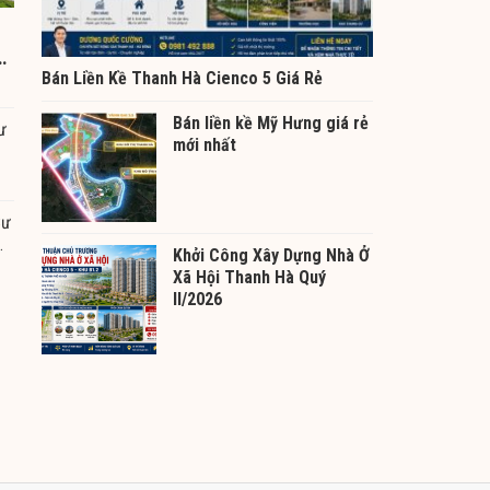
5
Bán Liền Kề Thanh Hà Cienco 5 Giá Rẻ
Bán liền kề Mỹ Hưng giá rẻ
ư
mới nhất
Cư
Khởi Công Xây Dựng Nhà Ở
Xã Hội Thanh Hà Quý
II/2026