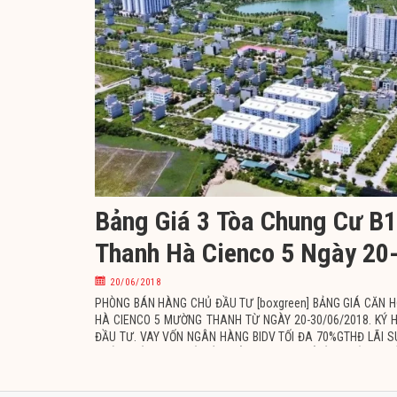
Bảng Giá 3 Tòa Chung Cư B
Thanh Hà Cienco 5 Ngày 20
20/06/2018
PHÒNG BÁN HÀNG CHỦ ĐẦU TƯ [boxgreen] BẢNG GIÁ CĂN H
HÀ CIENCO 5 MƯỜNG THANH TỪ NGÀY 20-30/06/2018. KÝ
ĐẦU TƯ. VAY VỐN NGÂN HÀNG BIDV TỐI ĐA 70%GTHĐ LÃI S
KHÁCH HÀNG PHI CÓ TỐI THIỂU 30%GTHĐ ĐỂ LÀM THỦ TỤC 