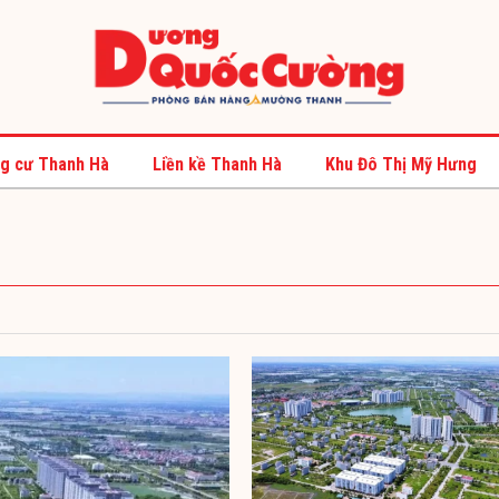
g cư Thanh Hà
Liền kề Thanh Hà
Khu Đô Thị Mỹ Hưng