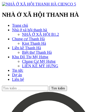
NHÀ Ở XÃ HỘI THANH HÀ
Trang chủ
Nhà ở xã hội thanh hà
NHÀ Ở XÃ HỘI B1.2
Chung cư Thanh Hà
Kiot Thanh Hà
Liền kề Thanh Hà
Biệt thự Thanh Hà
Khu Đô Thị Mỹ Hưng
Chung Cư Mỹ Hưng
LIỀN KỀ MỸ HƯNG
Tin tức
Dự án
Liên hệ