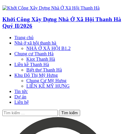
Khởi Công Xây Dựng Nhà Ở Xã Hội Thanh Hà
Quý II/2026
Trang chủ
Nhà ở xã hội thanh hà
NHÀ Ở XÃ HỘI B1.2
Chung cư Thanh Hà
Kiot Thanh Hà
Liền kề Thanh Hà
Biệt thự Thanh Hà
Khu Đô Thị Mỹ Hưng
Chung Cư Mỹ Hưng
LIỀN KỀ MỸ HƯNG
Tin tức
Dự án
Liên hệ