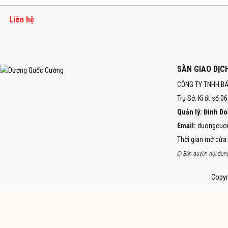
Liên hệ
SÀN GIAO DỊ
CÔNG TY TNHH B
Trụ Sở: Ki ốt số 0
Quản lý: Đình D
Email:
duongcuo
Thời gian mở cửa:
@ Bản quyền nội dung
Copyr