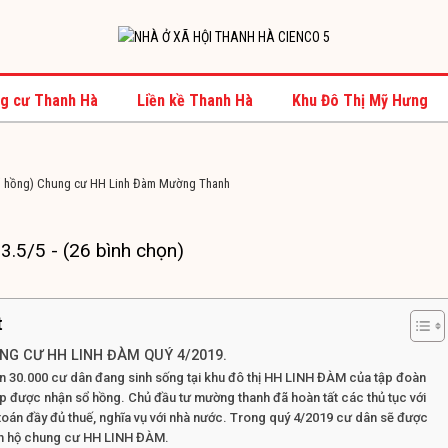
g cư Thanh Hà
Liền kề Thanh Hà
Khu Đô Thị Mỹ Hưng
sổ hồng) Chung cư HH Linh Đàm Mường Thanh
3.5/5 - (26 bình chọn)
t
G CƯ HH LINH ĐÀM QUÝ 4/2019.
 30.000 cư dân đang sinh sống tại khu đô thị HH LINH ĐÀM của tập đoàn
 được nhận sổ hồng. Chủ đầu tư mường thanh đã hoàn tất các thủ tục với
toán đầy đủ thuế, nghĩa vụ với nhà nước. Trong quý 4/2019 cư dân sẽ được
n hộ chung cư HH LINH ĐÀM.