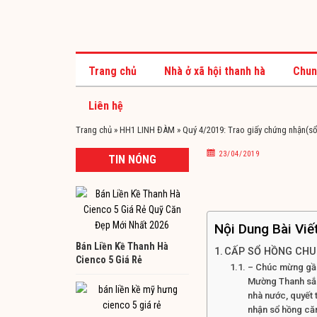
Trang chủ
Nhà ở xã hội thanh hà
Chun
Liên hệ
Trang chủ
»
HH1 LINH ĐÀM
»
Quý 4/2019: Trao giấy chứng nhận(
23/04/2019
TIN NÓNG
Nội Dung Bài Viế
Bán Liền Kề Thanh Hà
CẤP SỔ HỒNG CHUN
Cienco 5 Giá Rẻ
– Chúc mừng gần
Mường Thanh sắp
nhà nước, quyết 
nhận sổ hồng că