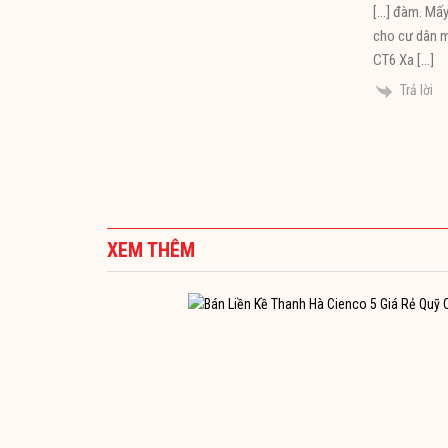
[…] đàm. Mấy
cho cư dân m
CT6 Xa […]
Trả lời
XEM THÊM