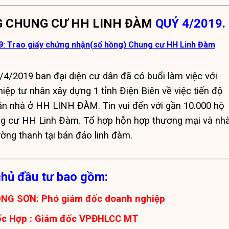
 CHUNG CƯ HH LINH ĐÀM
QUÝ 4/2019.
9: Trao giấy chứng nhận(sổ hồng) Chung cư HH Linh Đàm
4/2019 ban đại diện cư dân đã có buổi làm việc với
iệp tư nhân xây dựng 1 tỉnh Điện Biên về việc tiến độ
ận nhà ở HH LINH ĐÀM. Tin vui đến với gần 10.000 hộ
ung cư HH Linh Đàm. Tổ hợp hỗn hợp thương mại và nh
ng thanh tại bán đảo linh đàm.
 chủ đầu tư bao gồm:
NG SƠN: Phó giám đốc doanh nghiệp
ốc Hợp : Giám đốc VPĐHLCC MT