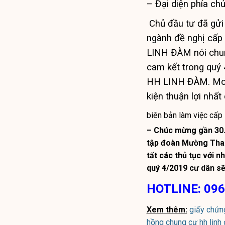
– Đại diện phía chủ
Chủ đầu tư đã gửi
ngành đề nghị cấp 
LINH ĐÀM nói chun
cam kết trong quý
HH LINH ĐÀM. Mong
kiện thuận lợi nhấ
biên bản làm việc cấp
– Chúc mừng gần 30.
tập đoàn Mường Than
tất các thủ tục với n
quý 4/2019 cư dân s
HOTLINE: 096
Xem thêm:
giấy chứn
hồng chung cư hh linh