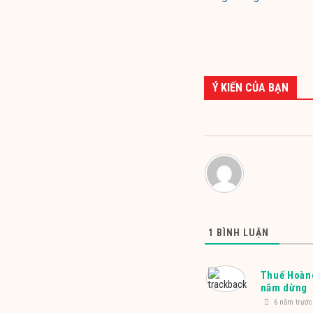
Ý KIẾN CỦA BẠN
1
BÌNH LUẬN
Thuế Hoàng
năm dừng
6 năm trước