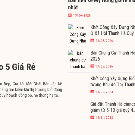
Bán liền kề Mỹ Hưng giá rẻ mớ
nhất
13/06/2026
Khởi Công Xây Dựng N
Ở Xã Hội Thanh Hà Quý
II/2026
29/05/2026
Bán Chung Cư Thanh H
2026
o 5 Giá Rẻ
17/05/2026
Khởi công xây dựng Biể
 Đẹp, Giá Tốt Mới Nhất Bán liền kề
tượng Khu đô Thị Than
àng tìm kiếm khi thị trường bất động
hà Cienco5 tháng 3/2
18/02/2023
quy hoạch đồng bộ, hệ thống hạ tầng
Giá đất Thanh Hà cienc
giảm từ 5-10 giá quý 4
2022
19/11/2022