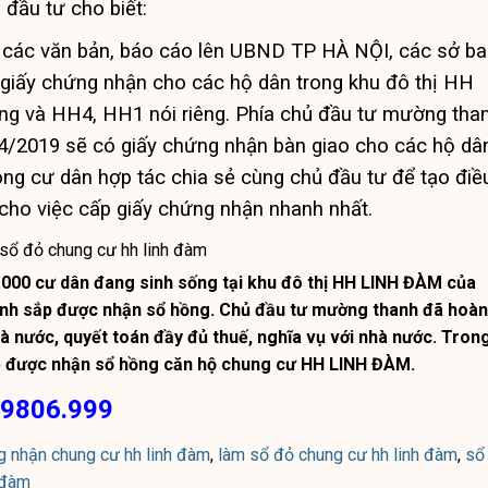
 đầu tư cho biết:
 các văn bản, báo cáo lên UBND TP HÀ NỘI, các sở ba
giấy chứng nhận cho các hộ dân trong khu đô thị HH
g và HH4, HH1 nói riêng. Phía chủ đầu tư mường tha
 4/2019 sẽ có giấy chứng nhận bàn giao cho các hộ dâ
 cư dân hợp tác chia sẻ cùng chủ đầu tư để tạo điề
t cho việc cấp giấy chứng nhận nhanh nhất.
 sổ đỏ chung cư hh linh đàm
000 cư dân đang sinh sống tại khu đô thị HH LINH ĐÀM của
h sắp được nhận sổ hồng. Chủ đầu tư mường thanh đã hoàn
hà nước, quyết toán đầy đủ thuế, nghĩa vụ với nhà nước. Tron
ẽ được nhận sổ hồng căn hộ chung cư HH LINH ĐÀM.
9806.999
g nhận chung cư hh linh đàm
,
làm sổ đỏ chung cư hh linh đàm
,
sổ
 đàm