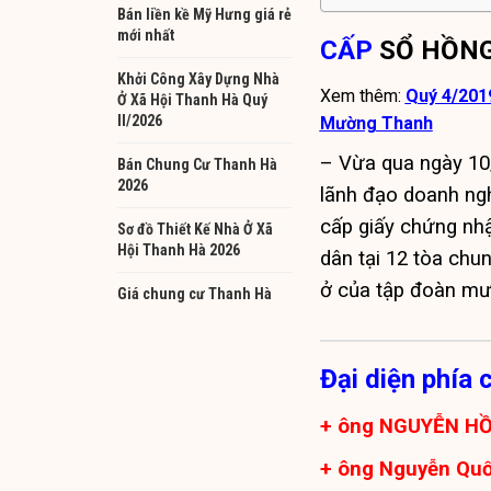
Bán liền kề Mỹ Hưng giá rẻ
mới nhất
CẤP
SỔ HỒNG
Khởi Công Xây Dựng Nhà
Xem thêm:
Quý 4/201
Ở Xã Hội Thanh Hà Quý
II/2026
Mường Thanh
– Vừa qua ngày 10/
Bán Chung Cư Thanh Hà
2026
lãnh đạo doanh ngh
cấp giấy chứng nh
Sơ đồ Thiết Kế Nhà Ở Xã
Hội Thanh Hà 2026
dân tại 12 tòa ch
ở của tập đoàn mườ
Giá chung cư Thanh Hà
Đại diện phía
+ ông NGUYỄN HỒ
+ ông Nguyễn Qu