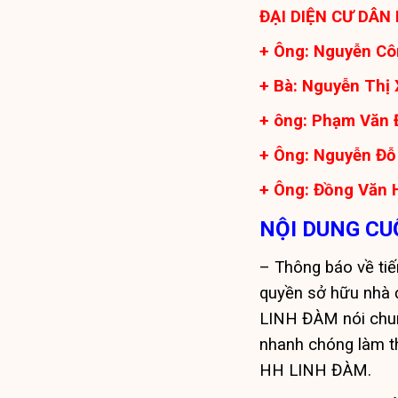
ĐẠI DIỆN CƯ DÂN
+ Ông: Nguyễn Cô
+ Bà: Nguyễn Thị 
+ ông: Phạm Văn 
+ Ông: Nguyễn Đỗ 
+ Ông: Đồng Văn H
N
ỘI DUNG CU
– Thông báo về tiế
quyền sở hữu nhà ở
LINH ĐÀM nói chun
nhanh chóng làm t
HH LINH ĐÀM.