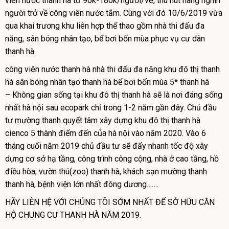
viên nước thanh hà
từ 90k-180k/người/vé, thu hút hàng nghìn
người trở về công viên nước tắm. Cùng với đó 10/6/2019 vừa
qua khai trương khu liên hợp thể thao gồm nhà thi đấu đa
năng, sân bóng nhân tạo, bể bơi bốn mùa phục vụ cư dân
thanh hà.
công viên nước thanh hà
nhà thi đấu đa năng khu đô thị thanh
hà
sân bóng nhân tạo thanh hà
bể bơi bốn mùa 5* thanh hà
– Không gian sống tại khu đô thị thanh hà sẽ là nơi đáng sống
nhất hà nội sau ecopark chỉ trong 1-2 năm gần đây. Chủ đầu
tư mường thanh quyết tâm xây dựng khu đô thị thanh hà
cienco 5 thành điểm đến của hà nội vào năm 2020. Vào 6
tháng cuối năm 2019 chủ đầu tư sẽ đẩy nhanh tốc độ xây
dựng cơ sở hạ tầng, công trình công cộng, nhà ở cao tầng, hồ
điều hòa, vườn thú(zoo) thanh hà, khách sạn mường thanh
thanh hà, bệnh viện lớn nhất đông dương…….
HÃY LIÊN HỆ VỚI CHÚNG TÔI SỚM NHẤT ĐỂ SỞ HỮU CĂN
HỘ CHUNG CƯ THANH HÀ NĂM 2019.