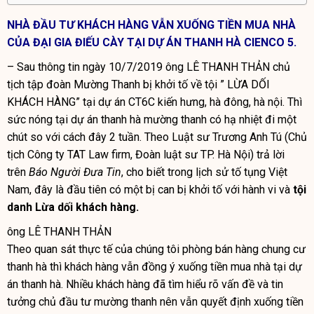
NHÀ ĐẦU TƯ KHÁCH HÀNG VẪN XUỐNG TIỀN MUA NHÀ
CỦA ĐẠI GIA ĐIẾU CÀY TẠI DỰ ÁN THANH HÀ CIENCO 5.
– Sau thông tin ngày 10/7/2019 ông LÊ THANH THẢN chủ
tịch tập đoàn Mường Thanh bị khởi tố về tội ” LỪA DỐI
KHÁCH HÀNG” tại dự án CT6C kiến hưng, hà đông, hà nội. Thì
sức nóng tại dự án thanh hà mường thanh có hạ nhiệt đi một
chút so với cách đây 2 tuần. Theo Luật sư Trương Anh Tú (Chủ
tịch Công ty TAT Law firm, Đoàn luật sư TP. Hà Nội) trả lời
trên
Báo Người Đưa Tin
, cho biết trong lịch sử tố tụng Việt
Nam, đây là đầu tiên có một bị can bị khởi tố với hành vi và
tội
danh Lừa dối khách hàng.
ông LÊ THANH THẢN
Theo quan sát thực tế của chúng tôi phòng bán hàng
chung cư
thanh hà
thì khách hàng vẫn đồng ý xuống tiền mua nhà tại dự
án thanh hà. Nhiều khách hàng đã tìm hiểu rõ vấn đề và tin
tưởng chủ đầu tư mường thanh nên vẫn quyết định xuống tiền