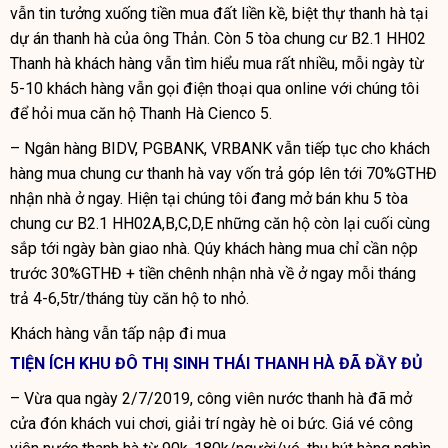
vẫn tin tưởng xuống tiền mua đất liền kề, biệt thự thanh hà tại
dự án thanh hà của ông Thản. Còn 5 tòa chung cư B2.1 HH02
Thanh hà khách hàng vẫn tìm hiểu mua rất nhiều, mỗi ngày từ
5-10 khách hàng vẫn gọi điện thoại qua online với chúng tôi
để hỏi mua căn hộ Thanh Hà Cienco 5.
– Ngân hàng BIDV, PGBANK, VRBANK vẫn tiếp tục cho khách
hàng
mua chung cư thanh hà vay vốn trả góp
lên tới 70%GTHĐ
nhận nhà ở ngay. Hiện tại chúng tôi đang mở bán khu 5 tòa
chung cư B2.1 HH02A,B,C,D,E những căn hộ còn lại cuối cùng
sắp tới ngày bàn giao nhà. Qúy khách hàng mua chỉ cần nộp
trước 30%GTHĐ + tiền chênh nhận nhà về ở ngay mỗi tháng
trả 4-6,5tr/tháng tùy căn hộ to nhỏ.
Khách hàng vẫn tấp nập đi mua
TIỆN ÍCH KHU ĐÔ THỊ SINH THÁI THANH HÀ ĐÃ ĐẦY ĐỦ
– Vừa qua ngày 2/7/2019, công viên nước thanh hà đã mở
cửa đón khách vui chơi, giải trí ngày hè oi bức.
Giá vé công