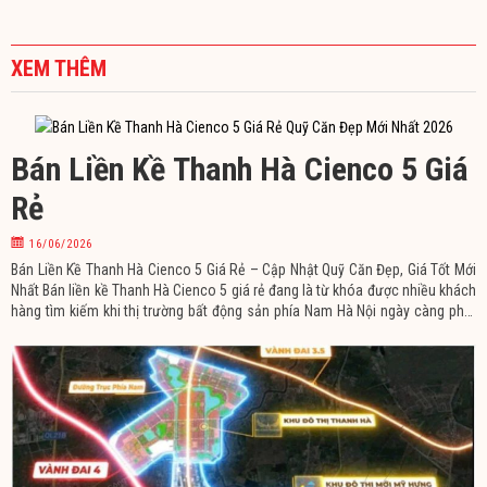
XEM THÊM
Bán Liền Kề Thanh Hà Cienco 5 Giá
Rẻ
16/06/2026
Bán Liền Kề Thanh Hà Cienco 5 Giá Rẻ – Cập Nhật Quỹ Căn Đẹp, Giá Tốt Mới
Nhất Bán liền kề Thanh Hà Cienco 5 giá rẻ đang là từ khóa được nhiều khách
hàng tìm kiếm khi thị trường bất động sản phía Nam Hà Nội ngày càng phát
triển mạnh mẽ. Sở hữu quy hoạch đồng bộ, hệ thống hạ tầng hoàn thiện