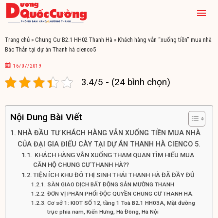
Trang chủ
»
Chung Cư B2.1 HH02 Thanh Hà
»
Khách hàng vẫn “xuống tiền” mua nhà
Bác Thản tại dự án Thanh hà cienco5
16/07/2019
3.4/5 - (24 bình chọn)
Nội Dung Bài Viết
NHÀ ĐẦU TƯ KHÁCH HÀNG VẪN XUỐNG TIỀN MUA NHÀ
CỦA ĐẠI GIA ĐIẾU CÀY TẠI DỰ ÁN THANH HÀ CIENCO 5.
KHÁCH HÀNG VẪN XUỐNG THAM QUAN TÌM HIỂU MUA
CĂN HỘ CHUNG CƯ THANH HÀ??
TIỆN ÍCH KHU ĐÔ THỊ SINH THÁI THANH HÀ ĐÃ ĐẦY ĐỦ
SÀN GIAO DỊCH BẤT ĐỘNG SẢN MƯỜNG THANH
ĐƠN VỊ PHÂN PHỐI ĐỘC QUYỀN CHUNG CƯ THANH HÀ.
Cơ sở 1: KIOT SỐ 12, tầng 1 Toà B2.1 HH03A, Mặt đường
trục phía nam, Kiến Hưng, Hà Đông, Hà Nội