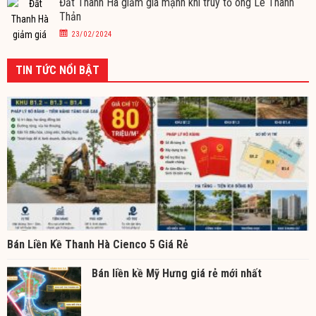
Đất Thanh Hà giảm giá mạnh khi truy tố ông Lê Thanh
Thản
23/02/2024
TIN TỨC NỔI BẬT
Bán Liền Kề Thanh Hà Cienco 5 Giá Rẻ
Bán liền kề Mỹ Hưng giá rẻ mới nhất