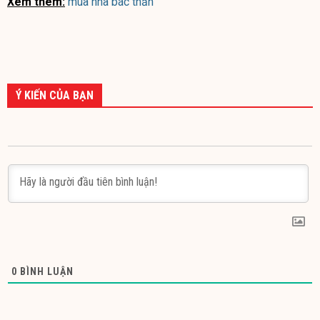
Xem thêm:
mua nhà bác thản
Ý KIẾN CỦA BẠN
0
BÌNH LUẬN