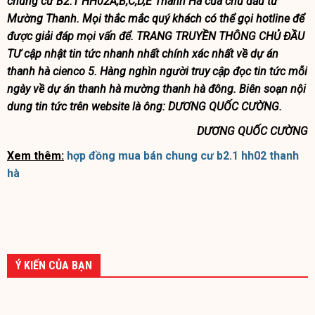
chung cư B2.1 HH02A,B,C,D,E Thanh Hà của chủ đầu tư
Mường Thanh. Mọi thắc mắc quý khách có thể gọi hotline để
được giải đáp mọi vấn để. TRANG TRUYỀN THÔNG CHỦ ĐẦU
TƯ cập nhật tin tức nhanh nhất chính xác nhất về dự án
thanh hà cienco 5. Hàng nghìn người truy cập đọc tin tức mỗi
ngày về dự án thanh hà mường thanh hà đông. Biên soạn nội
dung tin tức trên website là ông: DƯƠNG QUỐC CƯỜNG.
DƯƠNG QUỐC CƯỜNG
Xem thêm:
hợp đồng mua bán chung cư b2.1 hh02 thanh
hà
Ý KIẾN CỦA BẠN