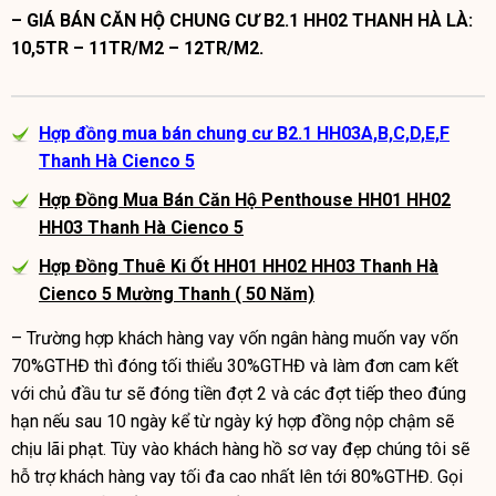
– GIÁ BÁN CĂN HỘ CHUNG CƯ B2.1 HH02 THANH HÀ LÀ:
10,5TR – 11TR/M2 – 12TR/M2.
Hợp đồng mua bán chung cư B2.1 HH03A,B,C,D,E,F
Thanh Hà Cienco 5
Hợp Đồng Mua Bán Căn Hộ Penthouse HH01 HH02
HH03 Thanh Hà Cienco 5
Hợp Đồng Thuê Ki Ốt HH01 HH02 HH03 Thanh Hà
Cienco 5 Mường Thanh ( 50 Năm)
– Trường hợp khách hàng vay vốn ngân hàng muốn vay vốn
70%GTHĐ thì đóng tối thiểu 30%GTHĐ và làm đơn cam kết
với chủ đầu tư sẽ đóng tiền đợt 2 và các đợt tiếp theo đúng
hạn nếu sau 10 ngày kể từ ngày ký hợp đồng nộp chậm sẽ
chịu lãi phạt. Tùy vào khách hàng hồ sơ vay đẹp chúng tôi sẽ
hỗ trợ khách hàng vay tối đa cao nhất lên tới 80%GTHĐ. Gọi