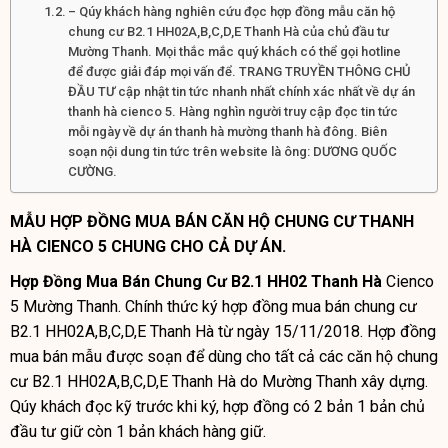
– Qúy khách hàng nghiên cứu đọc hợp đồng mẫu căn hộ
chung cư B2.1 HH02A,B,C,D,E Thanh Hà của chủ đầu tư
Mường Thanh. Mọi thắc mắc quý khách có thể gọi hotline
để được giải đáp mọi vấn để. TRANG TRUYỀN THÔNG CHỦ
ĐẦU TƯ cập nhật tin tức nhanh nhất chính xác nhất về dự án
thanh hà cienco 5. Hàng nghìn người truy cập đọc tin tức
mỗi ngày về dự án thanh hà mường thanh hà đông. Biên
soạn nội dung tin tức trên website là ông: DƯƠNG QUỐC
CƯỜNG.
MẪU HỢP ĐỒNG MUA BÁN CĂN HỘ CHUNG CƯ THANH
HÀ CIENCO 5 CHUNG CHO CẢ DỰ ÁN.
Hợp Đồng Mua Bán Chung Cư B2.1 HH02 Thanh Hà
Cienco
5 Mường Thanh. Chính thức ký hợp đồng mua bán chung cư
B2.1 HH02A,B,C,D,E Thanh Hà từ ngày 15/11/2018. Hợp đồng
mua bán mẫu được soạn để dùng cho tất cả các căn hộ chung
cư B2.1 HH02A,B,C,D,E Thanh Hà do Mường Thanh xây dựng.
Qúy khách đọc kỹ trước khi ký, hợp đồng có 2 bản 1 bản chủ
đầu tư giữ còn 1 bản khách hàng giữ.