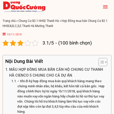
Trang chủ
»
Chung Cư B2.1 HH02 Thanh Hà
»
Hợp Đồng mua bán Chung Cư B2.1
HH02A,B,C,D,E Thanh Hà Mường Thanh
10/11/2018
3.1/5 - (100 bình chọn)
Nội Dung Bài Viết
MẪU HỢP ĐỒNG MUA BÁN CĂN HỘ CHUNG CƯ THANH
HÀ CIENCO 5 CHUNG CHO CẢ DỰ ÁN.
– Khi đi ký hợp đồng mua bán quý khách hàng mang theo
chứng minh nhân dân, hộ khẩu, kết hôn tất cả bản gốc. Hợp
đồng chính thức ký từ ngày 15/11/2018, quý khách hàng
nào muốn vay vốn ngân hàng hãy chuẩn bị hồ sơ thủ tục vay
vốn. Chúng tôi hỗ trợ khách hàng làm thủ tục vay vốn các
đợt nộp tiền còn lại đợt 3,4,5 tùy nhu cầu của mỗi khách
hàng.