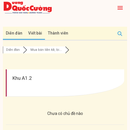
Diễn đàn
Viết bài
Thành viên
Diễn đàn
Mua bán liền kề, bi...
Khu A1.2
Chưa có chủ đề nào