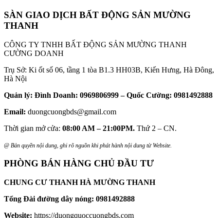
SÀN GIAO DỊCH BẤT ĐỘNG SẢN MƯỜNG
THANH
CÔNG TY TNHH BẤT ĐỘNG SẢN MƯỜNG THANH
CƯỜNG DOANH
Trụ Sở: Ki ốt số 06, tầng 1 tòa B1.3 HH03B, Kiến Hưng, Hà Đông,
Hà Nội
Quản lý: Đình Doanh: 0969806999 – Quốc Cường: 0981492888
Email:
duongcuongbds@gmail.com
Thời gian mở cửa:
08:00 AM – 21:00PM.
Thứ 2 – CN.
@ Bản quyền nội dung, ghi rõ nguồn khi phát hành nội dung từ Website.
PHÒNG BÁN HÀNG CHỦ ĐẦU TƯ
CHUNG CƯ THANH HÀ MƯỜNG THANH
Tổng Đài đường dây nóng:
0981492888
Website:
https://duongquoccuongbds.com