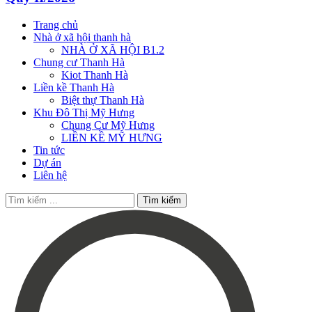
Trang chủ
Nhà ở xã hội thanh hà
NHÀ Ở XÃ HỘI B1.2
Chung cư Thanh Hà
Kiot Thanh Hà
Liền kề Thanh Hà
Biệt thự Thanh Hà
Khu Đô Thị Mỹ Hưng
Chung Cư Mỹ Hưng
LIỀN KỀ MỸ HƯNG
Tin tức
Dự án
Liên hệ