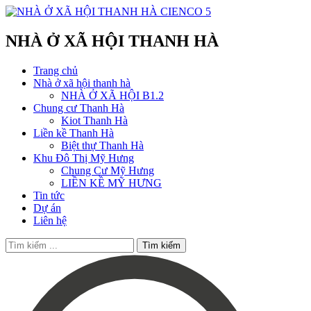
NHÀ Ở XÃ HỘI THANH HÀ
Trang chủ
Nhà ở xã hội thanh hà
NHÀ Ở XÃ HỘI B1.2
Chung cư Thanh Hà
Kiot Thanh Hà
Liền kề Thanh Hà
Biệt thự Thanh Hà
Khu Đô Thị Mỹ Hưng
Chung Cư Mỹ Hưng
LIỀN KỀ MỸ HƯNG
Tin tức
Dự án
Liên hệ