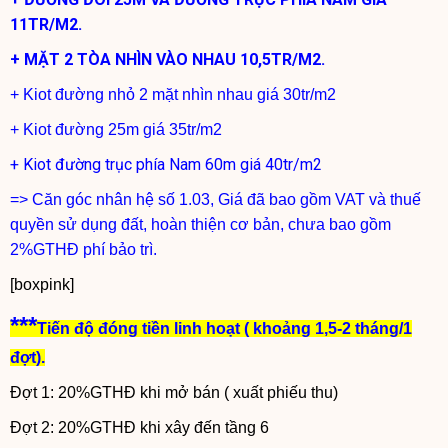
11TR/M2.
+ MẶT 2 TÒA NHÌN VÀO NHAU 10,5TR/M2.
+ Kiot đường nhỏ 2 mặt nhìn nhau giá 30tr/m2
+ Kiot đường 25m giá 35tr/m2
+ Kiot đường trục phía Nam 60m giá 40tr/m2
=> Căn góc nhân hệ số 1.03, Giá đã bao gồm VAT và thuế
quyền sử dụng đất, hoàn thiện cơ bản, chưa bao gồm
2%GTHĐ phí bảo trì.
[boxpink]
***
Tiến độ đóng tiền linh hoạt ( khoảng 1,5-2 tháng/1
đợt).
Đợt 1: 20%GTHĐ khi mở bán ( xuất phiếu thu)
Đợt 2: 20%GTHĐ khi xây đến tầng 6