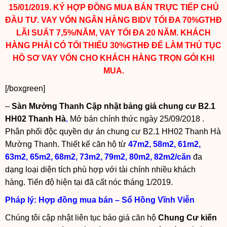
15/01/2019. KÝ HỢP ĐỒNG MUA BÁN TRỰC TIẾP CHỦ
ĐẦU TƯ. VAY VỐN NGÂN HÀNG BIDV TỐI ĐA 70%GTHĐ
LÃI SUẤT 7,5%/NĂM, VAY TỐI ĐA 20 NĂM. KHÁCH
HÀNG PHẢI CÓ TỐI THIỂU 30%GTHĐ ĐỂ LÀM THỦ TỤC
HỒ SƠ VAY VỐN CHO KHÁCH HÀNG TRỌN GÓI KHI
MUA.
[/boxgreen]
–
Sàn Mường Thanh Cập nhật
bảng giá chung cư B2.1
HH02 Thanh Hà
.
Mở bán chính thức ngày 25/09/2018 .
Phân phối độc quyền dự án chung cư B2.1 HH02 Thanh Hà
Mường Thanh. Thiết kế căn hộ từ
47m2, 58m2, 61m2,
63m2, 65m2, 68m2, 73m2, 79m2, 80m2, 82m2/căn
đa
dạng loại diện tích phù hợp với tài chính nhiều khách
hàng. Tiến độ hiện tại đã cất nóc tháng 1/2019.
Pháp lý: Hợp đồng mua bán – Sổ Hồng Vĩnh Viễn
Chúng tôi cập nhật liên tục báo giá căn hộ
Chung Cư kiến