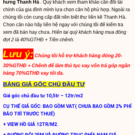
hưng Thanh Hà
. Quý khách xem tham khảo cân đối tài
chính của gia đình mình lựa chọn căn hộ phù hợp. Ngoài ra
chúng tôi còn cung cấp đất nền biệt thự liền kề Thanh Hà.
Chọn căn nào hãy liên hệ ngay với chúng tôi để kiểm tra
xem đã bán hay chưa.
Hiện tại quý khách hàng mua đóng
đợt 2 là 40%GTHĐ + Tiền chênh.
Lưu ý:
Chúng tôi hỗ trợ khách hàng đóng 20-
30%GTHĐ + Chênh để làm thủ tục vay vốn trả góp ngân
hàng 70%GTHĐ vay tối đa.
BẢNG GIÁ GỐC CHỦ ĐẦU TƯ
Giá gốc chủ đầu tư 10,5tr – 12tr/m2
CỤ THỂ GIÁ GỐC: BAO GỒM VAT( CHƯA BAO GỒM 2% PHÍ
BẢO TRÌ TRƯỚC THUẾ)
+ VIEW HỒ GIÁ 12TR/M2.
+ ĐƯỜNG ĐÔI 25M VÀ ĐƯỜNG TRỤC PHÍA NAM GIÁ