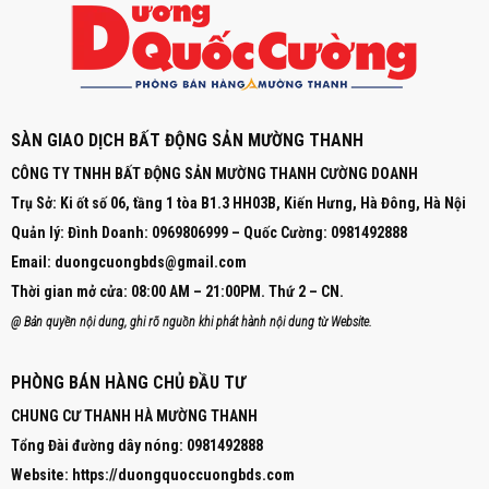
SÀN GIAO DỊCH BẤT ĐỘNG SẢN MƯỜNG THANH
CÔNG TY TNHH BẤT ĐỘNG SẢN MƯỜNG THANH CƯỜNG DOANH
Trụ Sở: Ki ốt số 06, tầng 1 tòa B1.3 HH03B, Kiến Hưng, Hà Đông, Hà Nội
Quản lý: Đình Doanh: 0969806999 – Quốc Cường: 0981492888
Email:
duongcuongbds@gmail.com
Thời gian mở cửa:
08:00 AM – 21:00PM.
Thứ 2 – CN.
@ Bản quyền nội dung, ghi rõ nguồn khi phát hành nội dung từ Website.
PHÒNG BÁN HÀNG CHỦ ĐẦU TƯ
CHUNG CƯ THANH HÀ MƯỜNG THANH
Tổng Đài đường dây nóng:
0981492888
Website:
https://duongquoccuongbds.com