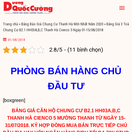
Trang chủ
»
Bảng Báo Giá Chung Cư Thanh Hà Mới Nhất Năm 2020
»
Bảng Giá 3 Toà
Chung Cư B2.1 HH03A,B,C Thanh Hà Cienco 5 Ngày 01-15/08/2018
01/08/2018
2.8/5 - (11 bình chọn)
PHÒNG BÁN HÀNG CHỦ
ĐẦU TƯ
[boxgreen]
BẢNG GIÁ CĂN HỘ CHUNG CƯ B2.1 HH03A,B,C
THANH HÀ CIENCO 5 MƯỜNG THANH TỪ NGÀY 15-
31/07/2018. KÝ HỢP ĐỒNG MUA BÁN TRỰC TIẾP CHỦ