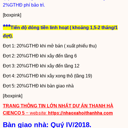
2%GTHĐ phí bảo trì.
[boxpink]
***
Tiến độ đóng tiền linh hoạt ( khoảng 1,5-2 tháng/1
đợt).
Đợt 1: 20%GTHĐ khi mở bán ( xuất phiếu thu)
Đợt 2: 20%GTHĐ khi xây đến tầng 6
Đợt 3: 20%GTHĐ khi xây đến tầng 12
Đợt 4: 20%GTHĐ khi xây xong thô (tầng 19)
Đợt 5: 20%GTHĐ khi bàn giao nhà
[/boxpink]
TRANG THÔNG TIN LỚN NHẤT DỰ ÁN THANH HÀ
– website:
https://nhaoxahoithanhha.com
CIENCO 5
Bàn giao nhà: Quý IV/2018.