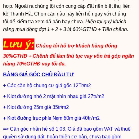
hợp. Ngoài ra chúng tôi còn cung cấp đất nền biệt thự liền
kề Thanh Hà. Chọn căn nào hãy liên hệ ngay với chúng
tôi để kiểm tra xem đã bán hay chưa.
Hiện tại quý khách
hàng mua đóng đợt 1 + 2 + 3 là 60%GTHĐ + Tiền chênh.
Lưu ý:
Chúng tôi hỗ trợ khách hàng đóng
30%GTHĐ + Chênh để làm thủ tục vay vốn trả góp ngân
hàng 70%GTHĐ vay tối đa.
BẢNG GIÁ GỐC CHỦ ĐẦU TƯ
+ Các căn hộ chung cư giá gốc 12Tr/m2
+ Kiot đường nhỏ 2 mặt nhìn nhau giá 27tr/m2
+ Kiot đường 25m giá 35tr/m2
+ Kiot đường trục phía Nam 60m giá 40tr/m2
=> Căn góc nhân hệ số 1.03, Giá đã bao gồm VAT và thuế
quyền sử dụng đất, hoàn thiện cơ bản, chưa bao gồm