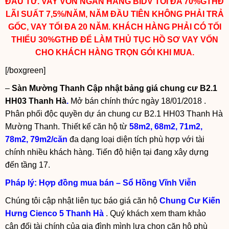
ĐẦU TƯ. VAY VỐN NGÂN HÀNG BIDV TỐI ĐA 70%GTHĐ
LÃI SUẤT 7,5%/NĂM, NĂM ĐẦU TIÊN KHÔNG PHẢI TRẢ
GỐC, VAY TỐI ĐA 20 NĂM. KHÁCH HÀNG PHẢI CÓ TỐI
THIỂU 30%GTHĐ ĐỂ LÀM THỦ TỤC HỒ SƠ VAY VỐN
CHO KHÁCH HÀNG TRỌN GÓI KHI MUA.
[/boxgreen]
–
Sàn Mường Thanh Cập nhật
bảng giá chung cư B2.1
HH03 Thanh Hà
.
Mở bán chính thức ngày 18/01/2018 .
Phân phối độc quyền dự án chung cư B2.1 HH03 Thanh Hà
Mường Thanh. Thiết kế căn hộ từ
58m2,
68m2, 71m2,
78m2, 79m2/căn
đa dạng loại diện tích phù hợp với tài
chính nhiều khách hàng. Tiến độ hiện tại đang xây dựng
đến tầng 17.
Pháp lý: Hợp đồng mua bán – Sổ Hồng Vĩnh Viễn
Chúng tôi cập nhật liên tục báo giá căn hộ
Chung Cư Kiến
Hưng Cienco 5 Thanh Hà
. Quý khách xem tham khảo
cân đối tài chính của gia đình mình lựa chọn căn hộ phù