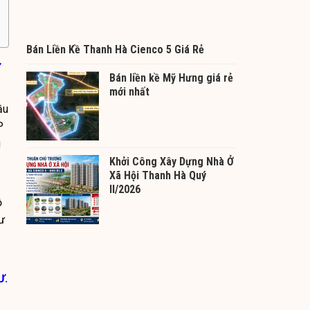
Bán Liền Kề Thanh Hà Cienco 5 Giá Rẻ
Bán liền kề Mỹ Hưng giá rẻ
mới nhất
ầu
P
u
Khởi Công Xây Dựng Nhà Ở
Xã Hội Thanh Hà Quý
II/2026
ộ
ư
Ư.