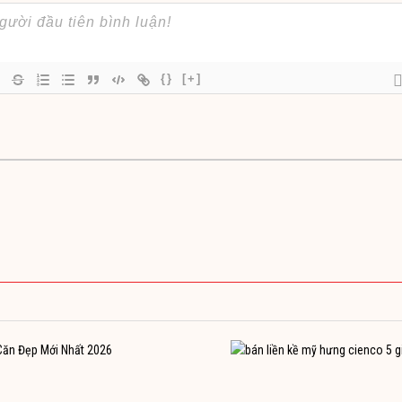
{}
[+]