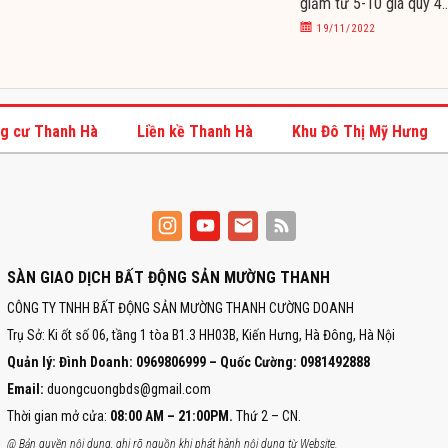
giảm từ 5-10 giá quý 4
2022
19/11/2022
g cư Thanh Hà
Liền kề Thanh Hà
Khu Đô Thị Mỹ Hưng
SÀN GIAO DỊCH BẤT ĐỘNG SẢN MƯỜNG THANH
CÔNG TY TNHH BẤT ĐỘNG SẢN MƯỜNG THANH CƯỜNG DOANH
Trụ Sở: Ki ốt số 06, tầng 1 tòa B1.3 HH03B, Kiến Hưng, Hà Đông, Hà Nội
Quản lý: Đình Doanh: 0969806999 – Quốc Cường: 0981492888
Email:
duongcuongbds@gmail.com
Thời gian mở cửa:
08:00 AM – 21:00PM.
Thứ 2 – CN.
@ Bản quyền nội dung, ghi rõ nguồn khi phát hành nội dung từ Website.