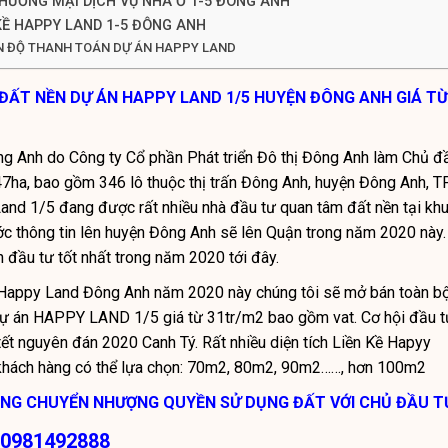
HƯƠNG MẠI DỊCH VỤ NHÀ Ở 1-5 ĐÔNG ANH
 KỀ HAPPY LAND 1-5 ĐÔNG ANH
ẾN ĐỘ THANH TOÁN DỰ ÁN HAPPY LAND
ĐẤT NỀN DỰ ÁN HAPPY LAND 1/5 HUYỆN ĐÔNG ANH GIÁ TỪ
ng Anh
do Công ty Cổ phần Phát triển Đô thị Đông Anh làm Chủ đ
.47ha, bao gồm 346 lô thuộc thị trấn Đông Anh, huyện Đông Anh, T
and 1/5 đang được rất nhiều nhà đầu tư quan tâm đất nền tại kh
ớc thông tin lên huyện Đông Anh sẽ lên Quận trong năm 2020 này.
h đầu tư tốt nhất trong năm 2020 tới đây.
 Happy Land Đông Anh
năm 2020 này chúng tôi sẽ mở bán toàn b
 dự án HAPPY LAND 1/5 giá từ 31tr/m2 bao gồm vat. Cơ hội đầu t
c tết nguyên đán 2020 Canh Tý. Rất nhiều diện tích Liền Kề Hapyy
khách hàng có thể lựa chọn: 70m2, 80m2, 90m2……, hơn 100m2
ỒNG CHUYỂN NHƯỢNG QUYỀN SỬ DỤNG ĐẤT VỚI CHỦ ĐẦU T
 0981492888