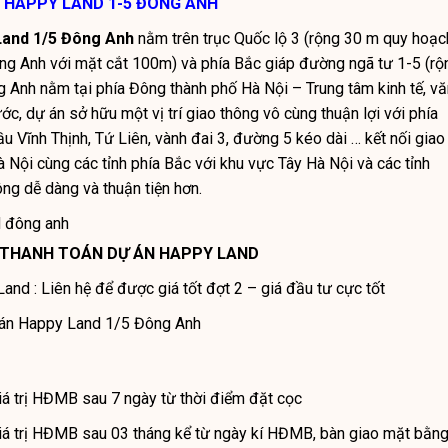
KỀ HAPPY LAND 1-5 ĐÔNG ANH
 Land 1/5 Đông Anh
nằm trên trục Quốc lộ 3 (rộng 30 m quy hoạc
ông Anh với mặt cắt 100m) và phía Bắc giáp đường ngã tư 1-5 (rộ
 Anh nằm tại phía Đông thành phố Hà Nội – Trung tâm kinh tế, vă
ước, dự án sở hữu một vị trí giao thông vô cùng thuận lợi với phía
ầu Vĩnh Thịnh, Tứ Liên, vành đai 3, đường 5 kéo dài … kết nối giao
Nội cùng các tỉnh phía Bắc với khu vực Tây Hà Nội và các tỉnh
ng dễ dàng và thuận tiện hơn.
d đông anh
Ộ THANH TOÁN DỰ ÁN HAPPY LAND
Land : Liên hệ để được giá tốt đợt 2 – giá đầu tư cực tốt
 án Happy Land 1/5 Đông Anh
á trị HĐMB sau 7 ngày từ thời điểm đặt cọc
iá trị HĐMB sau 03 tháng kể từ ngày kí HĐMB, bàn giao mặt bằn