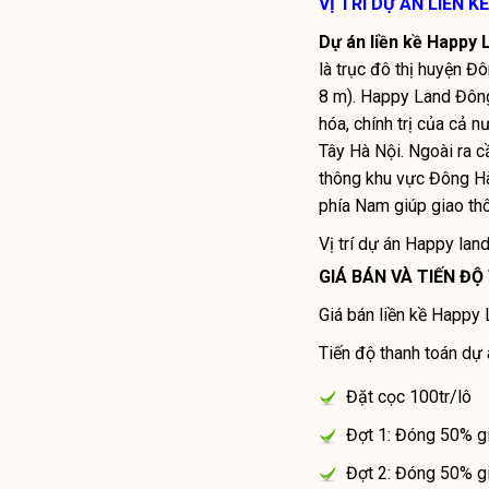
VỊ TRÍ DỰ ÁN LIỀN 
Dự án liền kề Happy
là trục đô thị huyện Đ
8 m). Happy Land Đông
hóa, chính trị của cả n
Tây Hà Nội. Ngoài ra c
thông khu vực Đông Hà 
phía Nam giúp giao thô
Vị trí dự án Happy lan
GIÁ BÁN VÀ TIẾN Đ
Giá bán liền kề Happy 
Tiến độ thanh toán dự
Đặt cọc 100tr/lô
Đợt 1: Đóng 50% gi
Đợt 2: Đóng 50% g