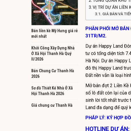
TỔNG QUAN KHU T
VỊ TRÍ DỰ ÁN LIỀN
GIÁ BÁN VÀ TI
PHÂN PHỐI MỞ BÁN 
Bán liền kề Mỹ Hưng giá rẻ
31TR/M2.
mới nhất
Dự án Happy Land Đô
Khởi Công Xây Dựng Nhà
tư có tổng diện tích 7
Ở Xã Hội Thanh Hà Quý
II/2026
Hà Nội. Dự án Happy L
đô thị Happy Land trư
Bán Chung Cư Thanh Hà
Đất nền vẫn là loại hìn
2026
Mở bán đợt 2
Liền Kề
Sơ đồ Thiết Kế Nhà Ở Xã
số lô đất còn lại của
Hội Thanh Hà 2026
sinh lời tốt nhất trướ
Giá chung cư Thanh Hà
Land đa dạng để quý 
PHÁP LÝ: KÝ HỢP Đ
HOTLINE DỰ ÁN: