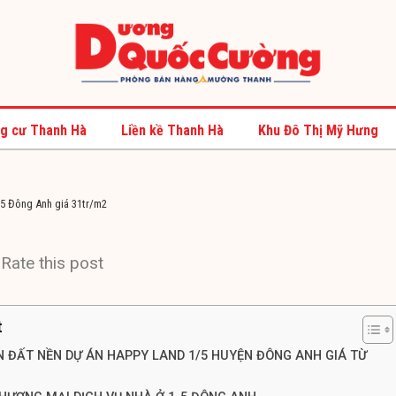
g cư Thanh Hà
Liền kề Thanh Hà
Khu Đô Thị Mỹ Hưng
5 Đông Anh giá 31tr/m2
Rate this post
t
 ĐẤT NỀN DỰ ÁN HAPPY LAND 1/5 HUYỆN ĐÔNG ANH GIÁ TỪ