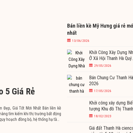
Bán liền kề Mỹ Hưng giá rẻ mớ
nhất
13/06/2026
Khởi Công Xây Dựng N
Ở Xã Hội Thanh Hà Quý
II/2026
29/05/2026
Bán Chung Cư Thanh H
2026
o 5 Giá Rẻ
17/05/2026
Khởi công xây dựng Biể
 Đẹp, Giá Tốt Mới Nhất Bán liền kề
tượng Khu đô Thị Than
àng tìm kiếm khi thị trường bất động
hà Cienco5 tháng 3/2
18/02/2023
quy hoạch đồng bộ, hệ thống hạ tầng
Giá đất Thanh Hà cienc